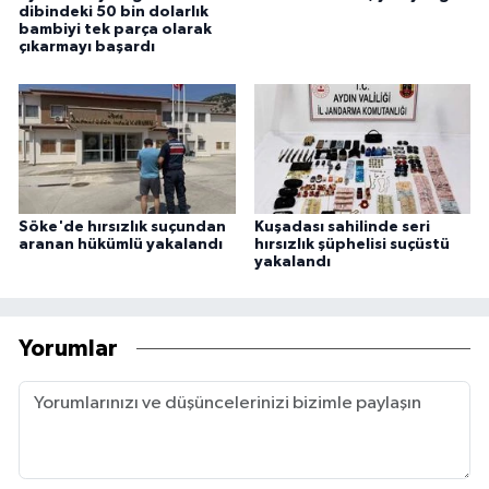
dibindeki 50 bin dolarlık
bambiyi tek parça olarak
çıkarmayı başardı
Söke'de hırsızlık suçundan
Kuşadası sahilinde seri
aranan hükümlü yakalandı
hırsızlık şüphelisi suçüstü
yakalandı
Yorumlar