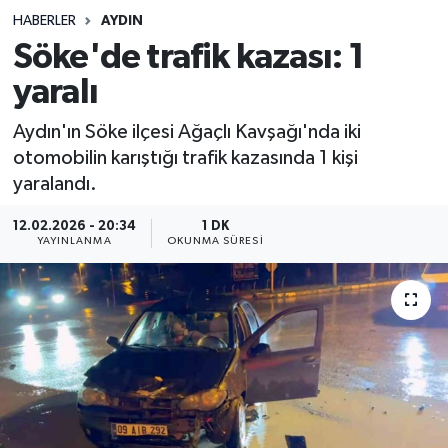
HABERLER
AYDIN
Sağlık
Söke'de trafik kazası: 1
yaralı
Spor
Aydın'ın Söke ilçesi Ağaçlı Kavşağı'nda iki
Teknoloji
otomobilin karıştığı trafik kazasında 1 kişi
yaralandı.
Yaşam
12.02.2026 - 20:34
1 DK
YAYINLANMA
OKUNMA SÜRESI