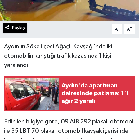
Paylaş
-
+
A
A
Aydın'ın Söke ilçesi Ağaçlı Kavşağı'nda iki
otomobilin karıştığı trafik kazasında 1 kişi
yaralandı.
Aydın'da apartman
dairesinde patlama: 1'i
ağır 2 yaralı
Edinilen bilgiye göre, 09 AIB 292 plakalı otomobil
ile 35 LBT 70 plakalı otomobil kavşak içerisinde