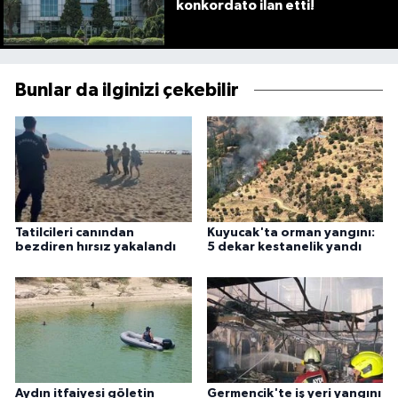
konkordato ilan etti!
Bunlar da ilginizi çekebilir
Tatilcileri canından
Kuyucak'ta orman yangını:
bezdiren hırsız yakalandı
5 dekar kestanelik yandı
Aydın itfaiyesi göletin
Germencik'te iş yeri yangını