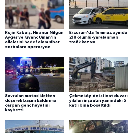
Rojin Kabaiş, Hiranur Nilgün
Erzurum'da Temmuz ayında
Aygar ve Kıvanç Uman'ın
218 ölümlü-yaralanmalı
ailelerini hedef alam siber
trafik kazası
zorbalara operasyon
Savrulan motosikletten
Çekmeköy'de istinat duvarı
düşerek başını kaldırıma
yıkılan inşaatın yanındaki 5
çarpan genç hayatını
katlı bina boşaltıldı
kaybetti