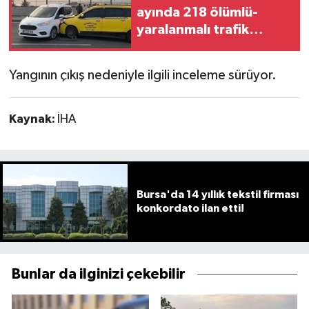
ayında 218 ölümlü-
yaralanmalı trafik
kazası
Yangının çıkış nedeniyle ilgili inceleme sürüyor.
Kaynak:
İHA
Bursa'da 14 yıllık tekstil firması
konkordato ilan etti!
Bunlar da ilginizi çekebilir