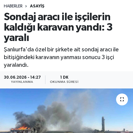
HABERLER
ASAYIŞ
Sağlık
Sondaj aracı ile işçilerin
kaldığı karavan yandı: 3
Spor
yaralı
Teknoloji
Şanlıurfa'da özel bir şirkete ait sondaj aracı ile
Yaşam
bitişiğindeki karavanın yanması sonucu 3 işçi
yaralandı.
30.06.2026 - 14:27
1 DK
YAYINLANMA
OKUNMA SÜRESI