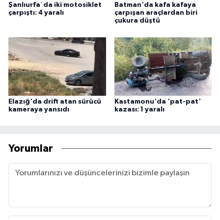
Şanlıurfa´da iki motosiklet
Batman'da kafa kafaya
çarpıştı: 4 yaralı
çarpışan araçlardan biri
çukura düştü
Elazığ'da drift atan sürücü
Kastamonu'da 'pat-pat'
kameraya yansıdı
kazası: 1 yaralı
Yorumlar