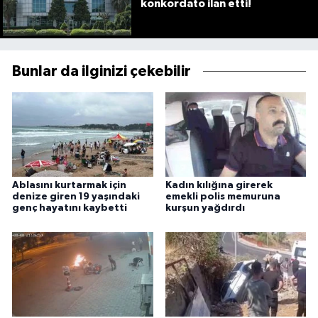
konkordato ilan etti!
Bunlar da ilginizi çekebilir
Ablasını kurtarmak için
Kadın kılığına girerek
denize giren 19 yaşındaki
emekli polis memuruna
genç hayatını kaybetti
kurşun yağdırdı