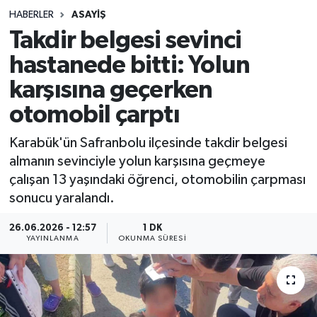
HABERLER
ASAYIŞ
Sağlık
Takdir belgesi sevinci
hastanede bitti: Yolun
Spor
karşısına geçerken
Teknoloji
otomobil çarptı
Yaşam
Karabük'ün Safranbolu ilçesinde takdir belgesi
almanın sevinciyle yolun karşısına geçmeye
çalışan 13 yaşındaki öğrenci, otomobilin çarpması
sonucu yaralandı.
26.06.2026 - 12:57
1 DK
YAYINLANMA
OKUNMA SÜRESI