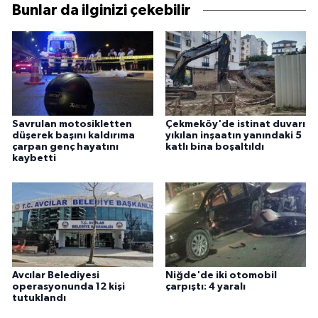
Bunlar da ilginizi çekebilir
Savrulan motosikletten
Çekmeköy'de istinat duvarı
düşerek başını kaldırıma
yıkılan inşaatın yanındaki 5
çarpan genç hayatını
katlı bina boşaltıldı
kaybetti
Avcılar Belediyesi
Niğde'de iki otomobil
operasyonunda 12 kişi
çarpıştı: 4 yaralı
tutuklandı