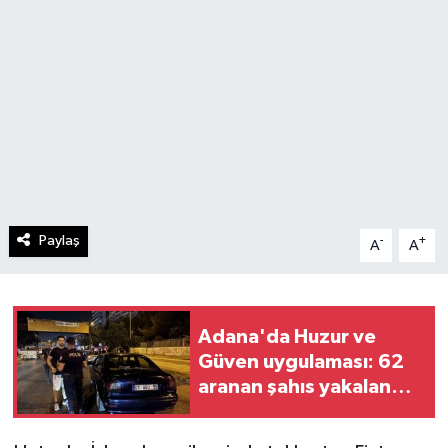
Paylaş
-
+
A
A
Adana'da Huzur ve
Güven uygulaması: 62
aranan şahıs yakalandı,
3 milyon 924 bin TL
ceza kesildi