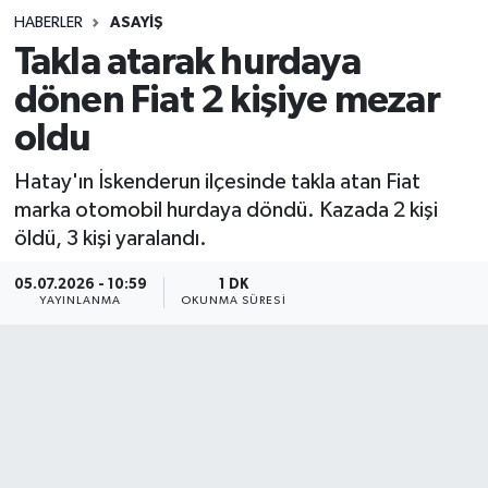
HABERLER
ASAYIŞ
Sağlık
Takla atarak hurdaya
dönen Fiat 2 kişiye mezar
Spor
oldu
Teknoloji
Hatay'ın İskenderun ilçesinde takla atan Fiat
Yaşam
marka otomobil hurdaya döndü. Kazada 2 kişi
öldü, 3 kişi yaralandı.
05.07.2026 - 10:59
1 DK
YAYINLANMA
OKUNMA SÜRESI