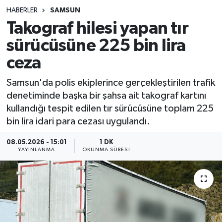
HABERLER
SAMSUN
Sağlık
Takograf hilesi yapan tır
sürücüsüne 225 bin lira
Spor
ceza
Teknoloji
Samsun'da polis ekiplerince gerçekleştirilen trafik
Yaşam
denetiminde başka bir şahsa ait takograf kartını
kullandığı tespit edilen tır sürücüsüne toplam 225
bin lira idari para cezası uygulandı.
08.05.2026 - 15:01
1 DK
YAYINLANMA
OKUNMA SÜRESI