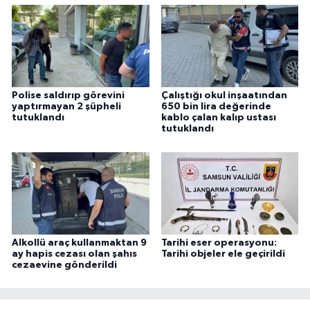
Polise saldırıp görevini
Çalıştığı okul inşaatından
yaptırmayan 2 şüpheli
650 bin lira değerinde
tutuklandı
kablo çalan kalıp ustası
tutuklandı
Alkollü araç kullanmaktan 9
Tarihi eser operasyonu:
ay hapis cezası olan şahıs
Tarihi objeler ele geçirildi
cezaevine gönderildi