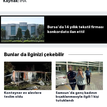
Kaynak:
İHA
Bursa'da 14 yıllık tekstil firması
konkordato ilan etti!
Bunlar da ilginizi çekebilir
Konteyner ev alevlere
Samsun'da genç kadının
teslim oldu
bıçaklanmasıyla ilgili 1 kişi
tutuklandı