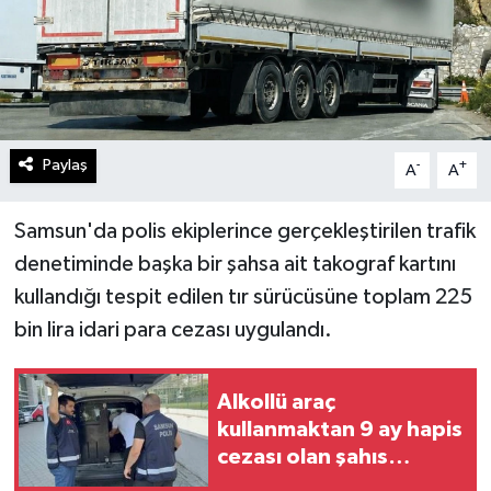
Paylaş
-
+
A
A
Samsun'da polis ekiplerince gerçekleştirilen trafik
denetiminde başka bir şahsa ait takograf kartını
kullandığı tespit edilen tır sürücüsüne toplam 225
bin lira idari para cezası uygulandı.
Alkollü araç
kullanmaktan 9 ay hapis
cezası olan şahıs
cezaevine gönderildi