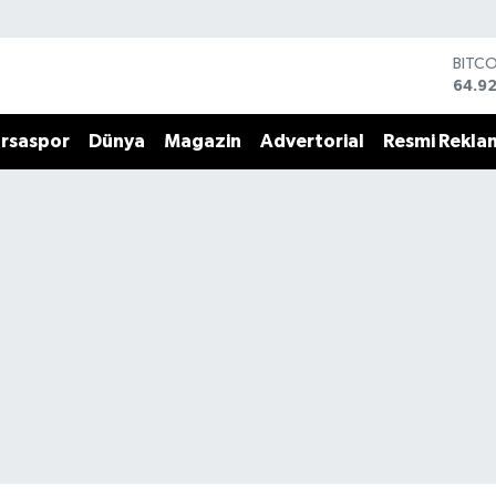
BITC
64.9
DOLA
47,5
rsaspor
Dünya
Magazin
Advertorial
Resmi Rekla
EUR
55,0
STERL
64,15
GRAM
6527
BİST
13.70