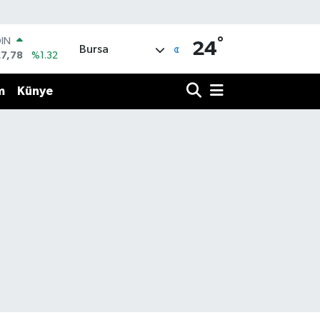
°
OIN
24
Bursa
27,78
%1.32
R
894
%0.08
m
Künye
O
398
%-0.02
İN
81
%0.16
 ALTIN
.85
%0.54
100
3
%11