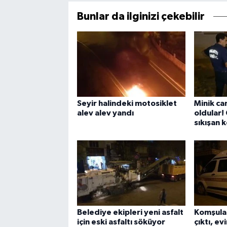
Bunlar da ilginizi çekebilir
Seyir halindeki motosiklet
Minik ca
alev alev yandı
oldular!
sıkışan k
Belediye ekipleri yeni asfalt
Komşular
için eski asfaltı söküyor
çıktı, e