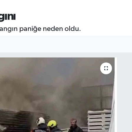
gını
yangın paniğe neden oldu.