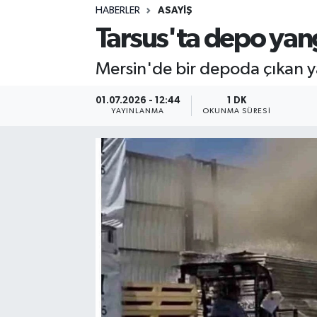
HABERLER
ASAYIŞ
Sağlık
Tarsus'ta depo yan
Spor
Mersin'de bir depoda çıkan 
Teknoloji
01.07.2026 - 12:44
1 DK
YAYINLANMA
OKUNMA SÜRESI
Yaşam