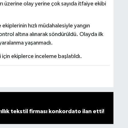
ı üzerine olay yerine çok sayıda itfaiye ekibi
 ekiplerinin hızlı müdahalesiyle yangın
ntrol altına alınarak söndürüldü. Olayda ilk
 yaralanma yaşanmadı.
 için ekiplerce inceleme başlatıldı.
llık tekstil firması konkordato ilan etti!