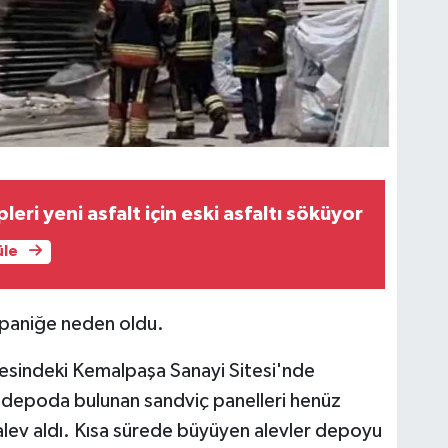
leri yeni asfalt için eski asfaltı söküyor
üle
 paniğe neden oldu.
lçesindeki Kemalpaşa Sanayi Sitesi'nde
r depoda bulunan sandviç panelleri henüz
lev aldı. Kısa sürede büyüyen alevler depoyu