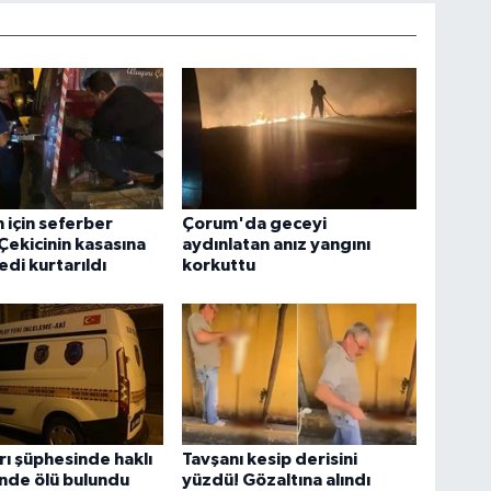
n için seferber
Çorum'da geceyi
 Çekicinin kasasına
aydınlatan anız yangını
edi kurtarıldı
korkuttu
ı şüphesinde haklı
Tavşanı kesip derisini
vinde ölü bulundu
yüzdü! Gözaltına alındı