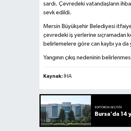
sardı. Çevredeki vatandaşların ihbar
sevk edildi.
Mersin Büyükşehir Belediyesi itfaiye
çevredeki iş yerlerine sıçramadan ko
belirlemelere göre can kaybı ya da
Yangının çıkış nedeninin belirlenmesi
Kaynak:
İHA
EDITÖRÜN SEÇTIĞI
Bursa'da 14 yı