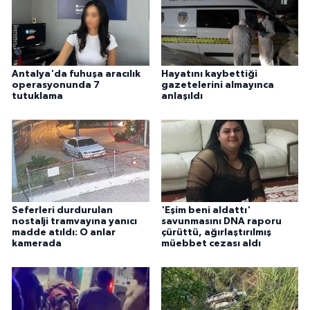
Antalya'da fuhuşa aracılık
Hayatını kaybettiği
operasyonunda 7
gazetelerini almayınca
tutuklama
anlaşıldı
Seferleri durdurulan
'Eşim beni aldattı'
nostalji tramvayına yanıcı
savunmasını DNA raporu
madde atıldı: O anlar
çürüttü, ağırlaştırılmış
kamerada
müebbet cezası aldı