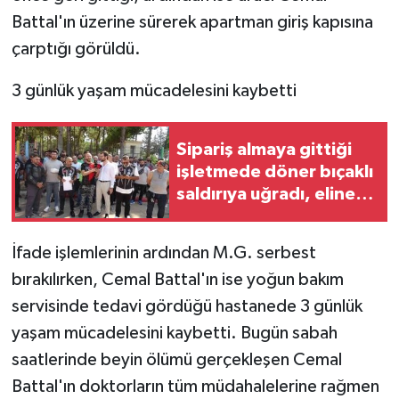
Battal'ın üzerine sürerek apartman giriş kapısına
çarptığı görüldü.
3 günlük yaşam mücadelesini kaybetti
Sipariş almaya gittiği
işletmede döner bıçaklı
saldırıya uğradı, eline
30 dikiş atıldı
İfade işlemlerinin ardından M.G. serbest
bırakılırken, Cemal Battal'ın ise yoğun bakım
servisinde tedavi gördüğü hastanede 3 günlük
yaşam mücadelesini kaybetti. Bugün sabah
saatlerinde beyin ölümü gerçekleşen Cemal
Battal'ın doktorların tüm müdahalelerine rağmen