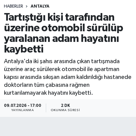
HABERLER
ANTALYA
Sağlık
Tartıştığı kişi tarafından
üzerine otomobil sürülüp
Spor
yaralanan adam hayatını
Teknoloji
kaybetti
Yaşam
Antalya'da iki şahıs arasında çıkan tartışmada
üzerine araç sürülerek otomobil ile apartman
kapısı arasında sıkışan adam kaldırıldığı hastanede
doktorların tüm çabasına rağmen
kurtarılamayarak hayatını kaybetti.
09.07.2026 - 17:00
2 DK
YAYINLANMA
OKUNMA SÜRESI