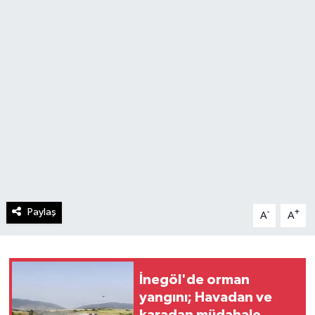
Paylaş
-
+
A
A
İnegöl'de orman
yangını; Havadan ve
karadan müdahale