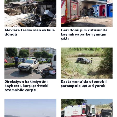
Alevlere teslim olan ev küle
Geri dönüşüm kutusunda
döndü
kaynak yaparken yangın
çıktı
Direksiyon hakimiyetini
Kastamonu'da otomobil
kaybetti, karşı şeritteki
şarampole uçtu: 4 yaralı
otomobile çarptı