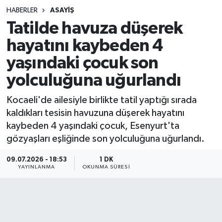
HABERLER
ASAYIŞ
Sağlık
Tatilde havuza düşerek
hayatını kaybeden 4
Spor
yaşındaki çocuk son
Teknoloji
yolculuğuna uğurlandı
Yaşam
Kocaeli'de ailesiyle birlikte tatil yaptığı sırada
kaldıkları tesisin havuzuna düşerek hayatını
kaybeden 4 yaşındaki çocuk, Esenyurt'ta
gözyaşları eşliğinde son yolculuğuna uğurlandı.
09.07.2026 - 18:53
1 DK
YAYINLANMA
OKUNMA SÜRESI