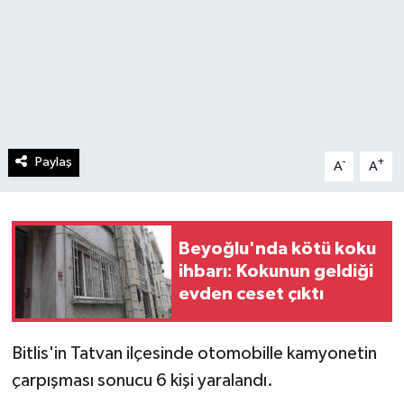
Paylaş
-
+
A
A
Beyoğlu'nda kötü koku
ihbarı: Kokunun geldiği
evden ceset çıktı
Bitlis'in Tatvan ilçesinde otomobille kamyonetin
çarpışması sonucu 6 kişi yaralandı.