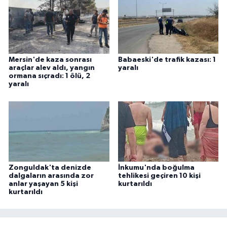
Mersin'de kaza sonrası
Babaeski'de trafik kazası: 1
araçlar alev aldı, yangın
yaralı
ormana sıçradı: 1 ölü, 2
yaralı
Zonguldak'ta denizde
İnkumu'nda boğulma
dalgaların arasında zor
tehlikesi geçiren 10 kişi
anlar yaşayan 5 kişi
kurtarıldı
kurtarıldı