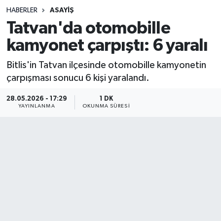
HABERLER
ASAYIŞ
Sağlık
Tatvan'da otomobille
kamyonet çarpıştı: 6 yaralı
Spor
Bitlis'in Tatvan ilçesinde otomobille kamyonetin
Teknoloji
çarpışması sonucu 6 kişi yaralandı.
Yaşam
28.05.2026 - 17:29
1 DK
YAYINLANMA
OKUNMA SÜRESI