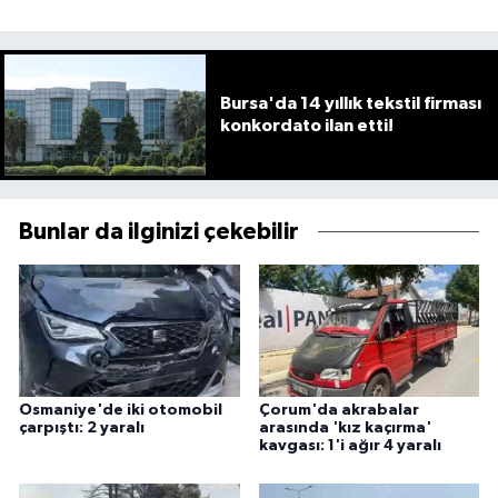
Bursa'da 14 yıllık tekstil firması
konkordato ilan etti!
Bunlar da ilginizi çekebilir
Osmaniye'de iki otomobil
Çorum'da akrabalar
çarpıştı: 2 yaralı
arasında 'kız kaçırma'
kavgası: 1'i ağır 4 yaralı