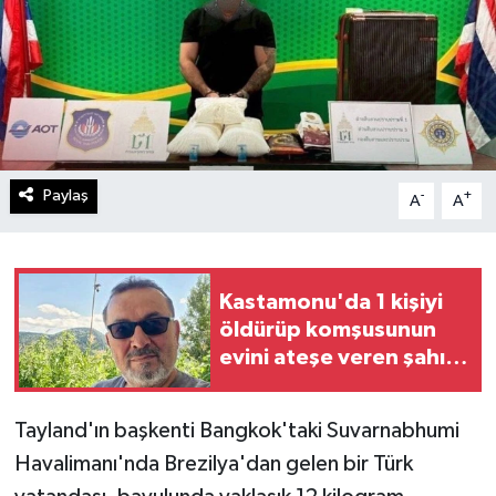
Paylaş
-
+
A
A
Kastamonu'da 1 kişiyi
öldürüp komşusunun
evini ateşe veren şahıs
tutuklandı
Tayland'ın başkenti Bangkok'taki Suvarnabhumi
Havalimanı'nda Brezilya'dan gelen bir Türk