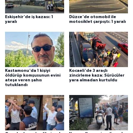
Eskişehir'de iş kazası: 1
Düzce'de otomobil ile
yaralı
motosiklet çarpıştı: 1 yaralı
Kastamonu'da 1 kişiyi
Kocaeli'de 3 araçlı
öldürüp komşusunun evini
zincirleme kaza: Sürücüler
ateşe veren şahıs
yara almadan kurtuldu
tutuklandı