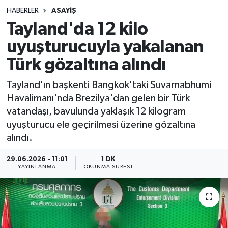
HABERLER
ASAYIŞ
Sağlık
Tayland'da 12 kilo
uyuşturucuyla yakalanan
Spor
Türk gözaltına alındı
Teknoloji
Tayland'ın başkenti Bangkok'taki Suvarnabhumi
Yaşam
Havalimanı'nda Brezilya'dan gelen bir Türk
vatandaşı, bavulunda yaklaşık 12 kilogram
uyuşturucu ele geçirilmesi üzerine gözaltına
alındı.
29.06.2026 - 11:01
1 DK
YAYINLANMA
OKUNMA SÜRESI