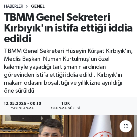
HABERLER
GENEL
Sağlık
TBMM Genel Sekreteri
Kırbıyık'ın istifa ettiği iddia
Spor
edildi
Teknoloji
TBMM Genel Sekreteri Hüseyin Kürşat Kırbıyık'ın,
Yaşam
Meclis Başkanı Numan Kurtulmuş'un özel
kalemiyle yaşadığı tartışmanın ardından
görevinden istifa ettiği iddia edildi. Kırbıyık'ın
makam odasını boşalttığı ve yıllık izne ayrıldığı
öne sürüldü
12.05.2026 - 00:10
1 DK
YAYINLANMA
OKUNMA SÜRESI