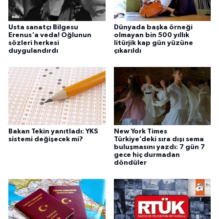
Usta sanatçı Bilgesu
Dünyada başka örneği
Erenus'a veda! Oğlunun
olmayan bin 500 yıllık
sözleri herkesi
litürjik kap gün yüzüne
duygulandırdı
çıkarıldı
Bakan Tekin yanıtladı: YKS
New York Times
sistemi değişecek mi?
Türkiye’deki sıra dışı sema
buluşmasını yazdı: 7 gün 7
gece hiç durmadan
döndüler