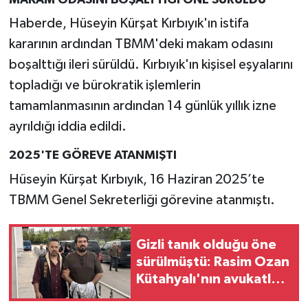
Haberde, Hüseyin Kürşat Kırbıyık'ın istifa
kararının ardından TBMM'deki makam odasını
boşalttığı ileri sürüldü. Kırbıyık'ın kişisel eşyalarını
topladığı ve bürokratik işlemlerin
tamamlanmasının ardından 14 günlük yıllık izne
ayrıldığı iddia edildi.
2025'TE GÖREVE ATANMIŞTI
Hüseyin Kürşat Kırbıyık, 16 Haziran 2025’te
TBMM Genel Sekreterliği görevine atanmıştı.
Gizli tanık olduğu öne
sürülmüştü: Rasim Ozan
Kütahyalı'nın avukatları
harekete geçti