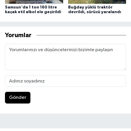
Samsun'da 1 ton 160 litre
Buğday yüklü traktör
kaçak etil alkol ele geçirildi
devrildi, sürücü yaralandı
Yorumlar
Gönder