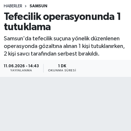
HABERLER
SAMSUN
Sağlık
Tefecilik operasyonunda 1
tutuklama
Spor
Samsun'da tefecilik suçuna yönelik düzenlenen
Teknoloji
operasyonda gözaltına alınan 1 kişi tutuklanırken,
2 kişi savcı tarafından serbest bırakıldı.
Yaşam
11.06.2026 - 14:43
1 DK
YAYINLANMA
OKUNMA SÜRESI