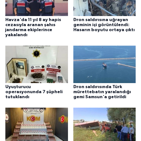
Havza'da 11 yıl 8 ay hapis
Dron saldırısına uğrayan
cezasıyla aranan şahıs
geminin içi görüntülendi:
jandarma ekiplerince
Hasarın boyutu ortaya çıktı
yakalandı
Uyuşturucu
Dron saldırısında Türk
operasyonunda 7 şüpheli
mürettebatın yaralandığı
tutuklandı
gemi Samsun'a getirildi