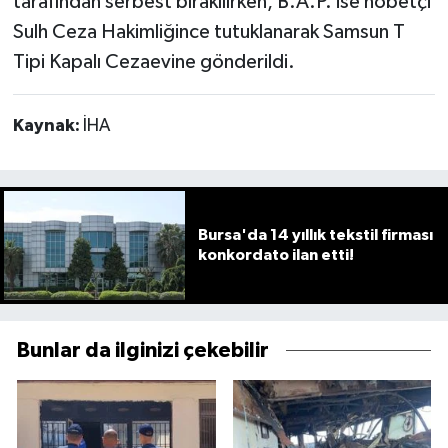
tarafından serbest bırakılırken, B.A.P. ise nöbetçi
Sulh Ceza Hakimliğince tutuklanarak Samsun T
Tipi Kapalı Cezaevine gönderildi.
Kaynak:
İHA
Bursa'da 14 yıllık tekstil firması
konkordato ilan etti!
Bunlar da ilginizi çekebilir