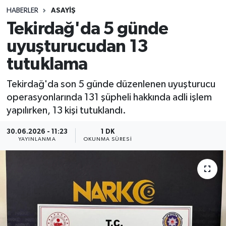
HABERLER
ASAYIŞ
Sağlık
Tekirdağ'da 5 günde
uyuşturucudan 13
Spor
tutuklama
Teknoloji
Tekirdağ'da son 5 günde düzenlenen uyuşturucu
Yaşam
operasyonlarında 131 şüpheli hakkında adli işlem
yapılırken, 13 kişi tutuklandı.
30.06.2026 - 11:23
1 DK
YAYINLANMA
OKUNMA SÜRESI