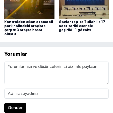
Kontrolden çıkan otomobil
Gaziantep'te 7 silah ile 17
park halindeki araçlara
adet tarihi eser ele
çarptı: 3 araçta hasar
geçirildi: 1 gözaltı
oluştu
Yorumlar
Gönder