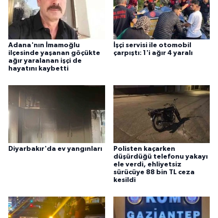
Adana'nın İmamoğlu
İşçi servisi ile otomobil
ilçesinde yaşanan göçükte
çarpıştı: 1'i ağır 4 yaralı
ağır yaralanan işçi de
hayatını kaybetti
Diyarbakır'da ev yangınları
Polisten kaçarken
düşürdüğü telefonu yakayı
ele verdi, ehliyetsiz
sürücüye 88 bin TL ceza
kesildi