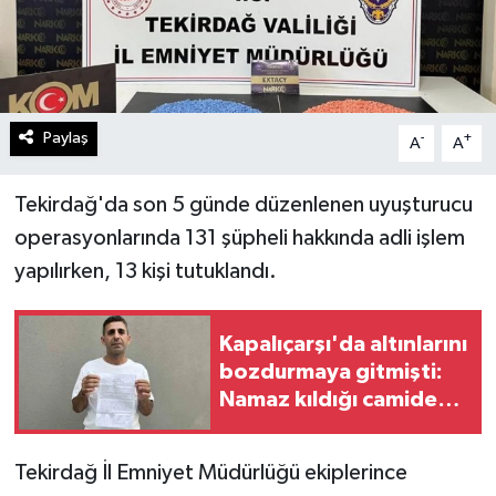
Paylaş
-
+
A
A
Tekirdağ'da son 5 günde düzenlenen uyuşturucu
operasyonlarında 131 şüpheli hakkında adli işlem
yapılırken, 13 kişi tutuklandı.
Kapalıçarşı'da altınlarını
bozdurmaya gitmişti:
Namaz kıldığı camide
çantası çalındı
Tekirdağ İl Emniyet Müdürlüğü ekiplerince