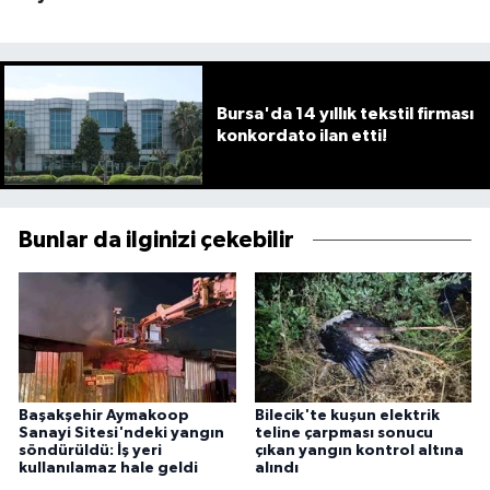
Bursa'da 14 yıllık tekstil firması
konkordato ilan etti!
Bunlar da ilginizi çekebilir
Başakşehir Aymakoop
Bilecik'te kuşun elektrik
Sanayi Sitesi'ndeki yangın
teline çarpması sonucu
söndürüldü: İş yeri
çıkan yangın kontrol altına
kullanılamaz hale geldi
alındı