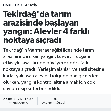
HABERLER
ASAYIŞ
Sağlık
Tekirdağ'da tarım
arazisinde başlayan
Spor
yangın: Alevler 4 farklı
Teknoloji
noktaya sıçradı
Yaşam
Tekirdağ'ın Marmaraereğlisi ilçesinde tarım
arazilerinde çıkan yangın, kuvvetli rüzgarın
etkisiyle kısa sürede büyüyerek dört farklı
noktaya sıçradı. Yerleşim alanları ve tatil sitesine
kadar yaklaşan alevler bölgede paniğe neden
olurken, yangını kontrol altına almak için çok
sayıda ekip seferber edildi.
27.06.2026 - 16:56
1 DK
YAYINLANMA
OKUNMA SÜRESI