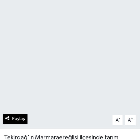
Paylaş
-
+
A
A
Tekirdağ'ın Marmaraereğlisi ilçesinde tarım