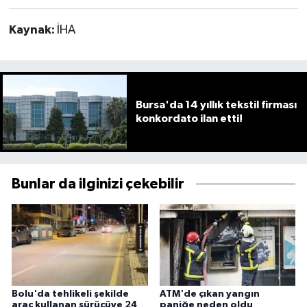
Kaynak:
İHA
Bursa'da 14 yıllık tekstil firması
konkordato ilan etti!
Bunlar da ilginizi çekebilir
Bolu'da tehlikeli şekilde
ATM'de çıkan yangın
araç kullanan sürücüye 24
paniğe neden oldu