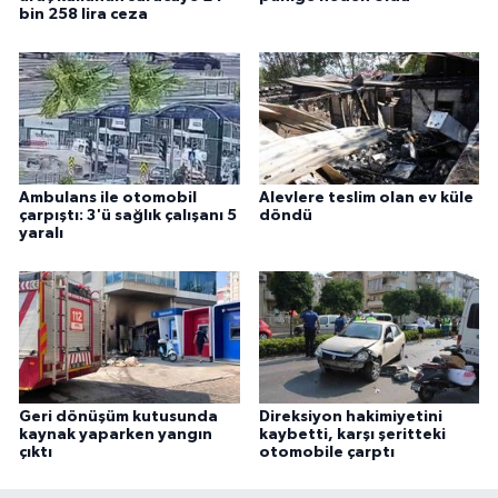
bin 258 lira ceza
Ambulans ile otomobil
Alevlere teslim olan ev küle
çarpıştı: 3'ü sağlık çalışanı 5
döndü
yaralı
Geri dönüşüm kutusunda
Direksiyon hakimiyetini
kaynak yaparken yangın
kaybetti, karşı şeritteki
çıktı
otomobile çarptı