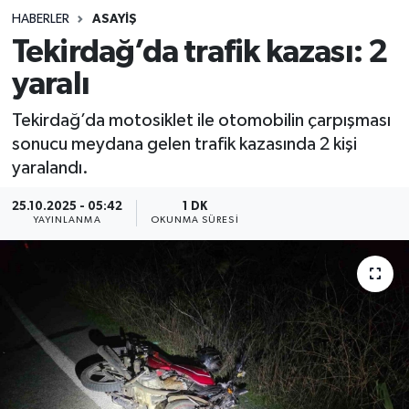
HABERLER
ASAYIŞ
Sağlık
Tekirdağ’da trafik kazası: 2
yaralı
Spor
Tekirdağ’da motosiklet ile otomobilin çarpışması
Teknoloji
sonucu meydana gelen trafik kazasında 2 kişi
yaralandı.
Yaşam
25.10.2025 - 05:42
1 DK
YAYINLANMA
OKUNMA SÜRESI