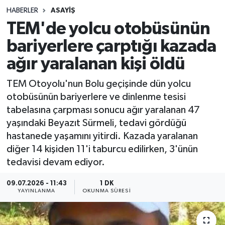
HABERLER
ASAYIŞ
Sağlık
TEM'de yolcu otobüsünün
bariyerlere çarptığı kazada
Spor
ağır yaralanan kişi öldü
Teknoloji
TEM Otoyolu'nun Bolu geçişinde dün yolcu
Yaşam
otobüsünün bariyerlere ve dinlenme tesisi
tabelasına çarpması sonucu ağır yaralanan 47
yaşındaki Beyazıt Sürmeli, tedavi gördüğü
hastanede yaşamını yitirdi. Kazada yaralanan
diğer 14 kişiden 11'i taburcu edilirken, 3'ünün
tedavisi devam ediyor.
09.07.2026 - 11:43
1 DK
YAYINLANMA
OKUNMA SÜRESI