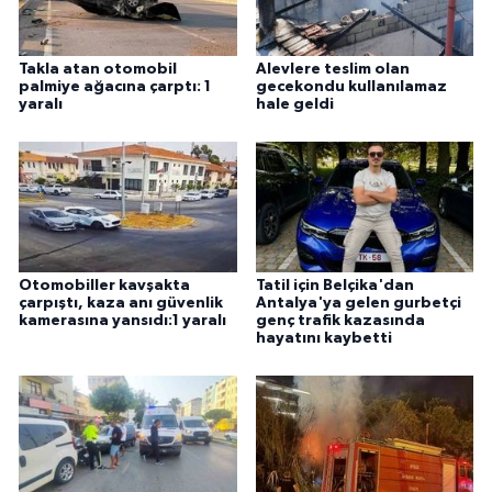
Takla atan otomobil
Alevlere teslim olan
palmiye ağacına çarptı: 1
gecekondu kullanılamaz
yaralı
hale geldi
Otomobiller kavşakta
Tatil için Belçika'dan
çarpıştı, kaza anı güvenlik
Antalya'ya gelen gurbetçi
kamerasına yansıdı:1 yaralı
genç trafik kazasında
hayatını kaybetti