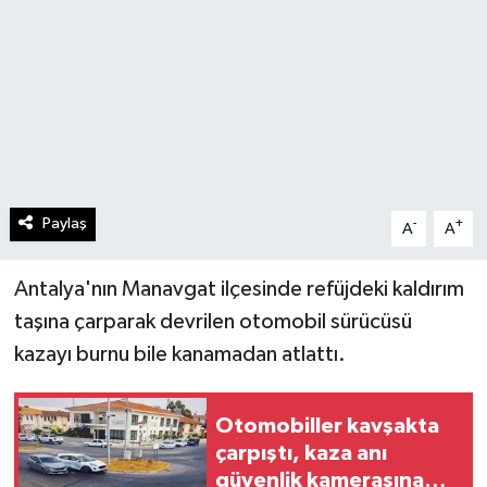
Paylaş
-
+
A
A
Antalya'nın Manavgat ilçesinde refüjdeki kaldırım
taşına çarparak devrilen otomobil sürücüsü
kazayı burnu bile kanamadan atlattı.
Otomobiller kavşakta
çarpıştı, kaza anı
güvenlik kamerasına