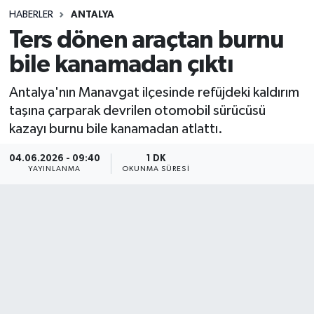
HABERLER
ANTALYA
Sağlık
Ters dönen araçtan burnu
bile kanamadan çıktı
Spor
Antalya'nın Manavgat ilçesinde refüjdeki kaldırım
Teknoloji
taşına çarparak devrilen otomobil sürücüsü
kazayı burnu bile kanamadan atlattı.
Yaşam
04.06.2026 - 09:40
1 DK
YAYINLANMA
OKUNMA SÜRESI