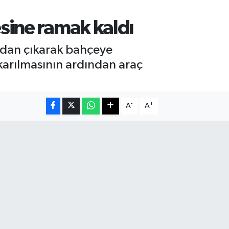
sine ramak kaldı
oldan çıkarak bahçeye
karılmasının ardından araç
-
+
A
A