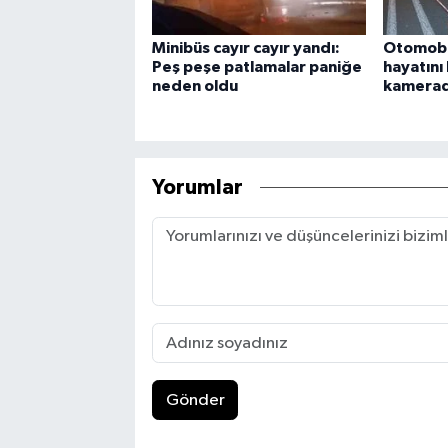
Minibüs cayır cayır yandı:
Otomobil
Peş peşe patlamalar paniğe
hayatını
neden oldu
kamera
Yorumlar
Gönder