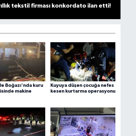
llık tekstil firması konkordato ilan etti!
le Boğazı'nda kuru
Kuyuya düşen çocuğa nefes
isinde makine
kesen kurtarma operasyonu