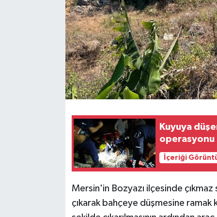
Kuyuya düşe
operasyonu
İçeriği Görünt
Mersin'in Bozyazı ilçesinde çıkmaz
çıkarak bahçeye düşmesine ramak kal