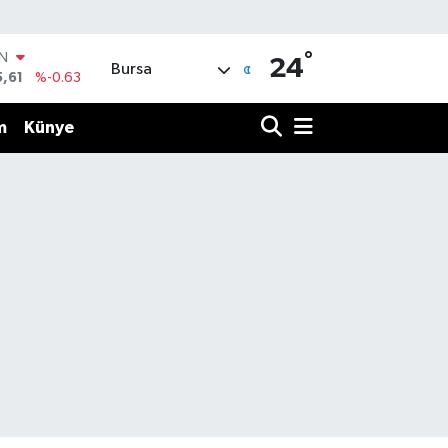
°
IN
24
Bursa
5,61
%-0.63
R
04
%0
m
Künye
06
%-0.08
İN
43
%0
ALTIN
40
%0.45
00
%70