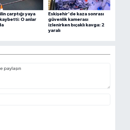
in çarptığı yaya
Eskişehir'de kaza sonrası
 kaybetti: O anlar
güvenlik kamerası
da
izlenirken bıçaklı kavga: 2
yaralı