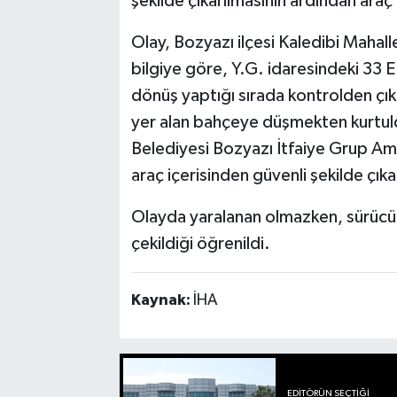
şekilde çıkarılmasının ardından araç 
Olay, Bozyazı ilçesi Kaledibi Mahal
bilgiye göre, Y.G. idaresindeki 33 E
dönüş yaptığı sırada kontrolden çık
yer alan bahçeye düşmekten kurtul
Belediyesi Bozyazı İtfaiye Grup Amirl
araç içerisinden güvenli şekilde çıka
Olayda yaralanan olmazken, sürücün
çekildiği öğrenildi.
Kaynak:
İHA
EDITÖRÜN SEÇTIĞI