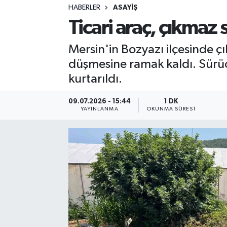
HABERLER
ASAYIŞ
Sağlık
Ticari araç, çıkma
Spor
Mersin'in Bozyazı ilçesinde 
düşmesine ramak kaldı. Sürücü
Teknoloji
kurtarıldı.
Yaşam
09.07.2026 - 15:44
1 DK
YAYINLANMA
OKUNMA SÜRESI