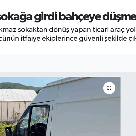
z sokağa girdi bahçeye düşme
çıkmaz sokaktan dönüş yapan ticari araç y
nün itfaiye ekiplerince güvenli şekilde çı