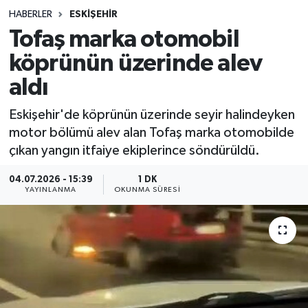
HABERLER
ESKIŞEHIR
Sağlık
Tofaş marka otomobil
köprünün üzerinde alev
Spor
aldı
Teknoloji
Eskişehir'de köprünün üzerinde seyir halindeyken
Yaşam
motor bölümü alev alan Tofaş marka otomobilde
çıkan yangın itfaiye ekiplerince söndürüldü.
04.07.2026 - 15:39
1 DK
YAYINLANMA
OKUNMA SÜRESI