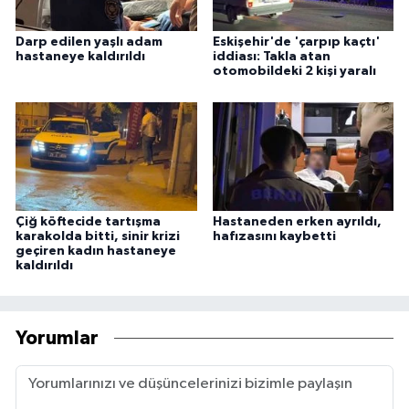
Darp edilen yaşlı adam
Eskişehir'de 'çarpıp kaçtı'
hastaneye kaldırıldı
iddiası: Takla atan
otomobildeki 2 kişi yaralı
Çiğ köftecide tartışma
Hastaneden erken ayrıldı,
karakolda bitti, sinir krizi
hafızasını kaybetti
geçiren kadın hastaneye
kaldırıldı
Yorumlar