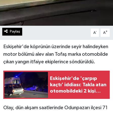
Paylaş
-
+
A
A
Eskişehir'de köprünün üzerinde seyir halindeyken
motor bölümü alev alan Tofaş marka otomobilde
çıkan yangın itfaiye ekiplerince söndürüldü.
Eskişehir'de 'çarpıp
kaçtı' iddiası: Takla atan
otomobildeki 2 kişi
yaralı
Olay, dün akşam saatlerinde Odunpazarı ilçesi 71