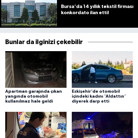
Bursa'da 14 yıllık tekstil firması
konkordato ilan etti!
Bunlar da ilginizi çekebilir
Apartman garajında çıkan
Eskişehir'de otomobil
yangında otomobil
içindeki kadını 'Aldattın'
kullanılmaz hale geldi
diyerek darp etti