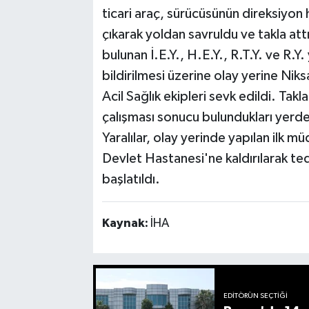
ticari araç, sürücüsünün direksiyo
çıkarak yoldan savruldu ve takla att
bulunan İ.E.Y., H.E.Y., R.T.Y. ve R.Y
bildirilmesi üzerine olay yerine Niks
Acil Sağlık ekipleri sevk edildi. Takla
çalışması sonucu bulundukları yerden 
Yaralılar, olay yerinde yapılan ilk 
Devlet Hastanesi'ne kaldırılarak teda
başlatıldı.
Kaynak:
İHA
EDITÖRÜN SEÇTIĞI