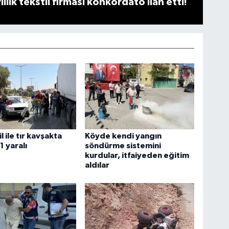
llık tekstil firması konkordato ilan etti!
 ile tır kavşakta
Köyde kendi yangın
 1 yaralı
söndürme sistemini
kurdular, itfaiyeden eğitim
aldılar