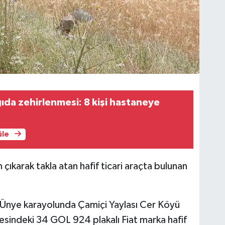
ıda zehirlenmesi: 8 kişi hastaneye
üle
çıkarak takla atan hafif ticari araçta bulunan
r-Ünye karayolunda Çamiçi Yaylası Cer Köyü
esindeki 34 GOL 924 plakalı Fiat marka hafif