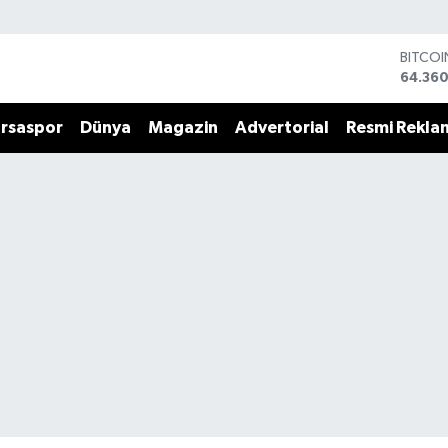
BITCO
64.360
DOLA
47,70
rsaspor
Dünya
Magazin
Advertorial
Resmi Rekla
EURO
55,02
STERLİ
64,189
GRAM 
6574.8
BİST10
13.887