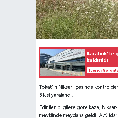
Karabük'te g
kaldırıldı
İçeriği Görünt
Tokat'ın Niksar ilçesinde kontrolden 
5 kişi yaralandı.
Edinilen bilgilere göre kaza, Niksa
mevkiinde meydana geldi. A.Y. idar