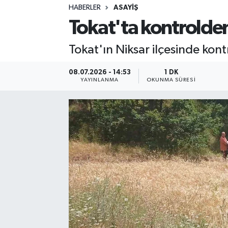
HABERLER
ASAYIŞ
Sağlık
Tokat'ta kontrolden ç
Spor
Tokat'ın Niksar ilçesinde kont
Teknoloji
08.07.2026 - 14:53
1 DK
YAYINLANMA
OKUNMA SÜRESI
Yaşam