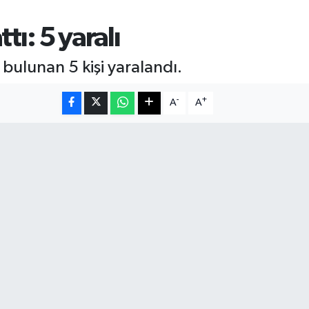
tı: 5 yaralı
 bulunan 5 kişi yaralandı.
-
+
A
A