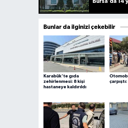
Bursa'da 14 yı
Bunlar da ilginizi çekebilir
Karabük'te gıda
Otomobil
zehirlenmesi: 8 kişi
çarpıştı:
hastaneye kaldırıldı