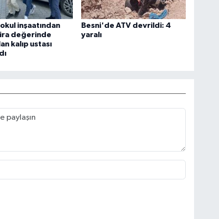
ı okul inşaatından
Besni'de ATV devrildi: 4
lira değerinde
yaralı
an kalıp ustası
dı