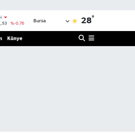
°
IN
28
Bursa
,53
%-0.76
R
69
%0.17
m
Künye
65
%0.01
N
7
%0.02
ALTIN
1
%1.44
0
%64