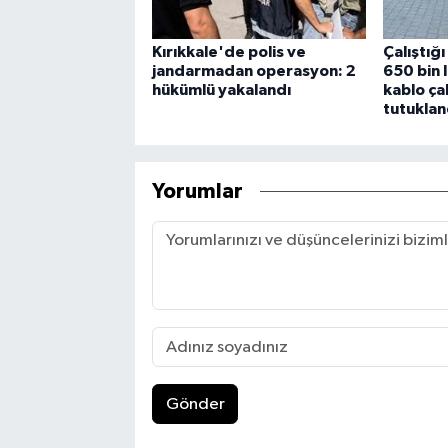
Kırıkkale'de polis ve
Çalıştığ
jandarmadan operasyon: 2
650 bin 
hükümlü yakalandı
kablo çal
tutuklan
Yorumlar
Gönder