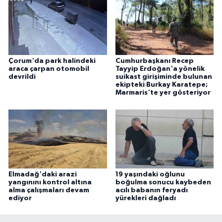
Çorum'da park halindeki
Cumhurbaşkanı Recep
araca çarpan otomobil
Tayyip Erdoğan'a yönelik
devrildi
suikast girişiminde bulunan
ekipteki Burkay Karatepe;
Marmaris'te yer gösteriyor
Elmadağ'daki arazi
19 yaşındaki oğlunu
yangınını kontrol altına
boğulma sonucu kaybeden
alma çalışmaları devam
acılı babanın feryadı
ediyor
yürekleri dağladı