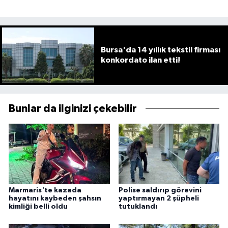
Bursa'da 14 yıllık tekstil firması
konkordato ilan etti!
Bunlar da ilginizi çekebilir
Marmaris'te kazada
Polise saldırıp görevini
hayatını kaybeden şahsın
yaptırmayan 2 şüpheli
kimliği belli oldu
tutuklandı