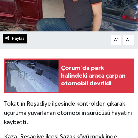
Paylaş
-
+
A
A
Çorum'da park
halindeki araca çarpan
otomobil devrildi
Tokat'ın Reşadiye ilçesinde kontrolden çıkarak
uçuruma yuvarlanan otomobilin sürücüsü hayatını
kaybetti.
Kaza, Reşadiye ilçesi Sazak köyü mevkiinde