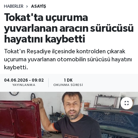
HABERLER
ASAYIŞ
Sağlık
Tokat'ta uçuruma
yuvarlanan aracın sürücüsü
Spor
hayatını kaybetti
Teknoloji
Tokat'ın Reşadiye ilçesinde kontrolden çıkarak
Yaşam
uçuruma yuvarlanan otomobilin sürücüsü hayatını
kaybetti.
04.06.2026 - 09:02
1 DK
YAYINLANMA
OKUNMA SÜRESI