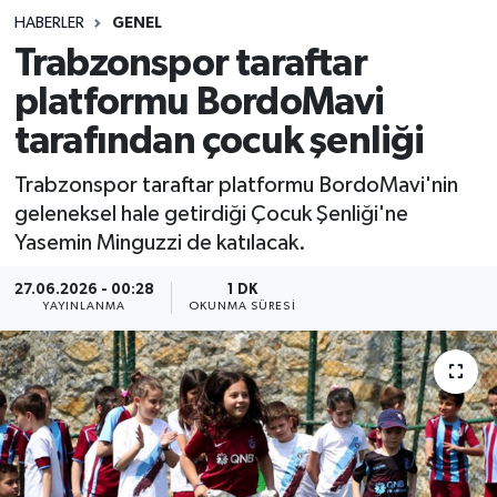
HABERLER
GENEL
Sağlık
Trabzonspor taraftar
platformu BordoMavi
Spor
tarafından çocuk şenliği
Teknoloji
Trabzonspor taraftar platformu BordoMavi'nin
Yaşam
geleneksel hale getirdiği Çocuk Şenliği'ne
Yasemin Minguzzi de katılacak.
27.06.2026 - 00:28
1 DK
YAYINLANMA
OKUNMA SÜRESI