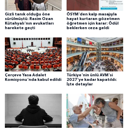
Gizli tanık olduğu öne
ÖSYM'den kalp masajıyla
sürülmüştü: Rasim Ozan
hayat kurtaran gözetmen
Kütahyalı'nın avukatları
öğretmen için karar: Ödül
harekete geçti
beklerken ceza geldi
Çerçeve Yasa Adalet
Türkiye'nin ünlü AVM'si
Komisyonu'nda kabul edildi
2027'ye kadar kapatıldı:
İşte detaylar