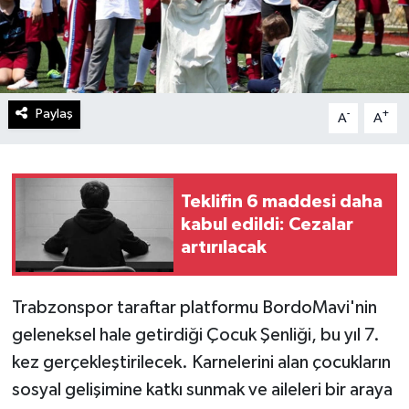
Paylaş
-
+
A
A
Teklifin 6 maddesi daha
kabul edildi: Cezalar
artırılacak
Trabzonspor taraftar platformu BordoMavi'nin
geleneksel hale getirdiği Çocuk Şenliği, bu yıl 7.
kez gerçekleştirilecek. Karnelerini alan çocukların
sosyal gelişimine katkı sunmak ve aileleri bir araya