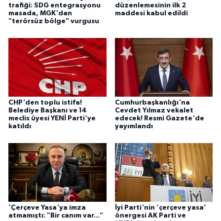
trafiği: SDG entegrasyonu
düzenlemesinin ilk 2
masada, MGK'dan
maddesi kabul edildi
"terörsüz bölge" vurgusu
CHP'den toplu istifa!
Cumhurbaşkanlığı'na
Belediye Başkanı ve 14
Cevdet Yılmaz vekalet
meclis üyesi YENİ Parti'ye
edecek! Resmi Gazete'de
katıldı
yayımlandı
'Çerçeve Yasa'ya imza
İyi Parti'nin ‘çerçeve yasa’
atmamıştı: "Bir canım var..."
önergesi AK Parti ve