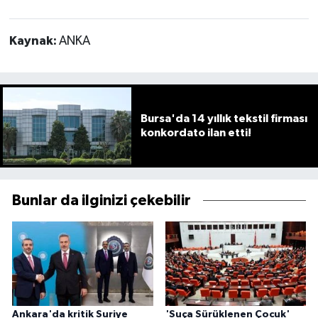
Kaynak:
ANKA
Bursa'da 14 yıllık tekstil firması
konkordato ilan etti!
Bunlar da ilginizi çekebilir
Ankara'da kritik Suriye
'Suça Sürüklenen Çocuk'