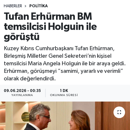
HABERLER
POLITIKA
Sağlık
Tufan Erhürman BM
temsilcisi Holguin ile
Spor
görüştü
Teknoloji
Kuzey Kıbrıs Cumhurbaşkanı Tufan Erhürman,
Yaşam
Birleşmiş Milletler Genel Sekreteri’nin kişisel
temsilcisi Maria Angela Holguin ile bir araya geldi.
Erhürman, görüşmeyi “samimi, yararlı ve verimli”
olarak değerlendirdi.
09.06.2026 - 00:35
1 DK
YAYINLANMA
OKUNMA SÜRESI