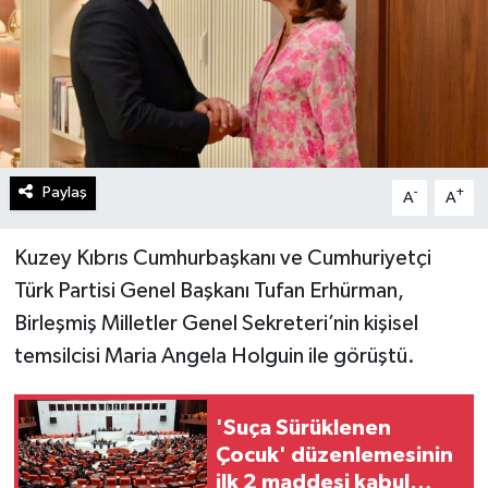
Paylaş
-
+
A
A
Kuzey Kıbrıs Cumhurbaşkanı ve Cumhuriyetçi
Türk Partisi Genel Başkanı Tufan Erhürman,
Birleşmiş Milletler Genel Sekreteri’nin kişisel
temsilcisi Maria Angela Holguin ile görüştü.
'Suça Sürüklenen
Çocuk' düzenlemesinin
ilk 2 maddesi kabul