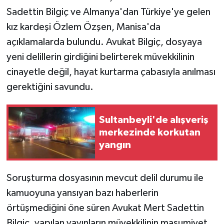
Sadettin Bilgiç ve Almanya'dan Türkiye'ye gelen
kız kardeşi Özlem Özşen, Manisa'da
açıklamalarda bulundu. Avukat Bilgiç, dosyaya
yeni delillerin girdiğini belirterek müvekkilinin
cinayetle değil, hayat kurtarma çabasıyla anılması
gerektiğini savundu.
Sultanbeyli'de alışveriş
merkezinde korkutan
yangın
Soruşturma dosyasının mevcut delil durumu ile
kamuoyuna yansıyan bazı haberlerin
örtüşmediğini öne süren Avukat Mert Sadettin
Bilgiç, yapılan yayınların müvekkilinin masumiyet