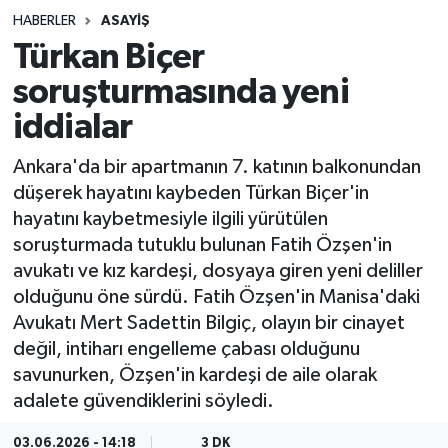
HABERLER
ASAYIŞ
Sağlık
Türkan Biçer
soruşturmasında yeni
Spor
iddialar
Teknoloji
Ankara'da bir apartmanın 7. katının balkonundan
Yaşam
düşerek hayatını kaybeden Türkan Biçer'in
hayatını kaybetmesiyle ilgili yürütülen
soruşturmada tutuklu bulunan Fatih Özşen'in
avukatı ve kız kardeşi, dosyaya giren yeni deliller
olduğunu öne sürdü. Fatih Özşen'in Manisa'daki
Avukatı Mert Sadettin Bilgiç, olayın bir cinayet
değil, intiharı engelleme çabası olduğunu
savunurken, Özşen'in kardeşi de aile olarak
adalete güvendiklerini söyledi.
03.06.2026 - 14:18
3 DK