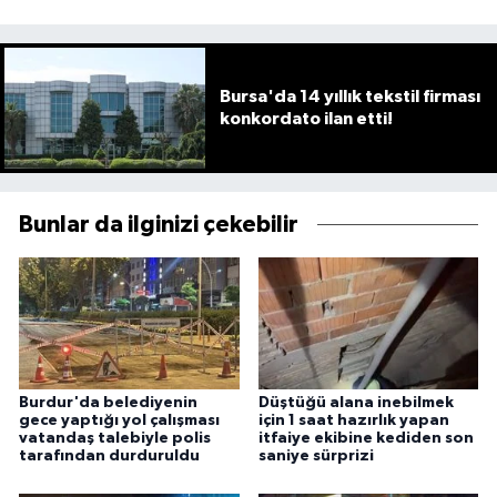
Bursa'da 14 yıllık tekstil firması
konkordato ilan etti!
Bunlar da ilginizi çekebilir
Burdur'da belediyenin
Düştüğü alana inebilmek
gece yaptığı yol çalışması
için 1 saat hazırlık yapan
vatandaş talebiyle polis
itfaiye ekibine kediden son
tarafından durduruldu
saniye sürprizi