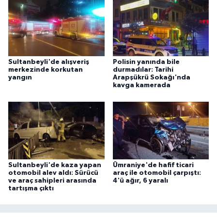
Sultanbeyli'de alışveriş
Polisin yanında bile
merkezinde korkutan
durmadılar: Tarihi
yangın
Arapşükrü Sokağı'nda
kavga kamerada
Sultanbeyli'de kaza yapan
Ümraniye'de hafif ticari
otomobil alev aldı: Sürücü
araç ile otomobil çarpıştı:
ve araç sahipleri arasında
4'ü ağır, 6 yaralı
tartışma çıktı