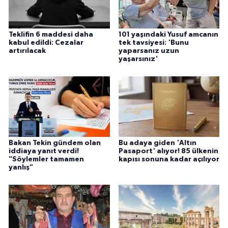
Teklifin 6 maddesi daha
101 yaşındaki Yusuf amcanın
kabul edildi: Cezalar
tek tavsiyesi: 'Bunu
artırılacak
yaparsanız uzun
yaşarsınız'
Bakan Tekin gündem olan
Bu adaya giden 'Altın
iddiaya yanıt verdi!
Pasaport' alıyor! 85 ülkenin
"Söylemler tamamen
kapısı sonuna kadar açılıyor
yanlış"