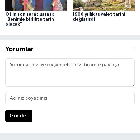
O ilin son saraç ustası:
1900 yıllık tuvalet tarihi
"Benimle birlikte tarih
değiştirdi
olacak"
Yorumlar
Gönder