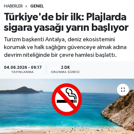
HABERLER
GENEL
Sağlık
Türkiye'de bir ilk: Plajlarda
sigara yasağı yarın başlıyor
Spor
Turizm başkenti Antalya, deniz ekosistemini
Teknoloji
korumak ve halk sağlığını güvenceye almak adına
devrim niteliğinde bir çevre hamlesi başlattı.
Yaşam
04.06.2026 - 09:17
2 DK
YAYINLANMA
OKUNMA SÜRESI