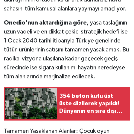
sahasını tüm kamusal alanlara yaymayı amaçlıyor.
Onedio'nun aktardığına göre,
yasa taslağının
uzun vadeli ve en dikkat çekici stratejik hedefi ise
1 Ocak 2040 tarihi itibarıyla Türkiye genelinde
tütün ürünlerinin satışını tamamen yasaklamak. Bu
radikal vizyona ulaşılana kadar geçecek geçiş
sürecinde ise sigara kullanımı hayatın neredeyse
tüm alanlarında marjinalize edilecek.
354 beton kutu üst
üste dizilerek yapıldı!
Dünyanın en sıra dışı
apartmanı ilgi odağı
oldu
Tamamen Yasaklanan Alanlar: Çocuk oyun