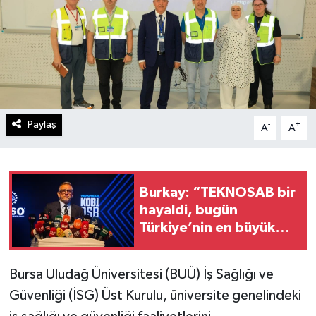
Paylaş
-
+
A
A
Burkay: “TEKNOSAB bir
hayaldi, bugün
Türkiye’nin en büyük
endüstri bölgesine
dönüştü”
Bursa Uludağ Üniversitesi (BUÜ) İş Sağlığı ve
Güvenliği (İSG) Üst Kurulu, üniversite genelindeki