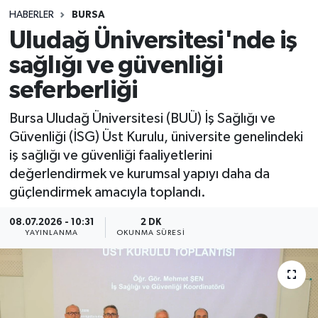
HABERLER
BURSA
Sağlık
Uludağ Üniversitesi'nde iş
sağlığı ve güvenliği
Spor
seferberliği
Teknoloji
Bursa Uludağ Üniversitesi (BUÜ) İş Sağlığı ve
Yaşam
Güvenliği (İSG) Üst Kurulu, üniversite genelindeki
iş sağlığı ve güvenliği faaliyetlerini
değerlendirmek ve kurumsal yapıyı daha da
güçlendirmek amacıyla toplandı.
08.07.2026 - 10:31
2 DK
YAYINLANMA
OKUNMA SÜRESI