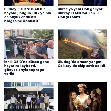
Burkay: “TEKNOSAB bir
Bursa’ya yeni OSB geliyor:
hayaldi, bugün Türkiye’nin
Burkay TEKNOSAB KOBİ
en büyük endüstri
OSB’yi tanıttı
bölgesine dönüştü”
İznik Gölü'ne düşen genç
Uludağ’da orman yangını:
hayatını kaybetti,
Çok sayıda ekip sevk edildi
gözyaşlarıyla toprağa
verildi