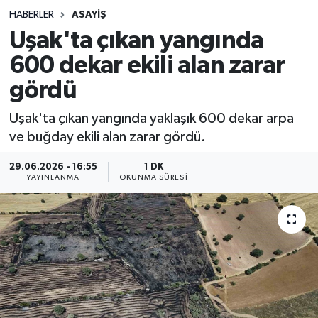
HABERLER
ASAYIŞ
Sağlık
Uşak'ta çıkan yangında
600 dekar ekili alan zarar
Spor
gördü
Teknoloji
Uşak'ta çıkan yangında yaklaşık 600 dekar arpa
Yaşam
ve buğday ekili alan zarar gördü.
29.06.2026 - 16:55
1 DK
YAYINLANMA
OKUNMA SÜRESI