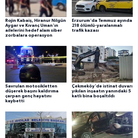
Rojin Kabaiş, Hiranur Nilgün
Erzurum'da Temmuz ayında
Aygar ve Kıvanç Uman'ın
218 ölümlü-yaralanmalı
ailelerini hedef alam siber
trafik kazası
zorbalara operasyon
Savrulan motosikletten
Çekmeköy'de istinat duvarı
düşerek başını kaldırıma
yıkılan inşaatın yanındaki 5
çarpan genç hayatını
katlı bina boşaltıldı
kaybetti