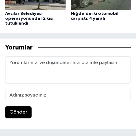
Avcılar Belediyesi
Niğde'de iki otomobil
operasyonunda 12 kişi
çarpıştı: 4 yaralı
tutuklandı
Yorumlar
Gönder