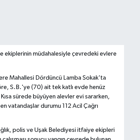
ye ekiplerinin müdahalesiyle çevredeki evlere
dere Mahallesi Dördüncü Lamba Sokak'ta
re, S.B.'ye (70) ait tek katlı evde henüz
 Kısa sürede büyüyen alevler evi sararken,
en vatandaşlar durumu 112 Acil Çağrı
ğlık, polis ve Uşak Belediyesi itfaiye ekipleri
ğun çalışması sonucu yangın çevrede bulunan