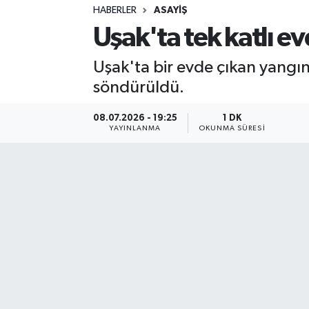
HABERLER
ASAYIŞ
Sağlık
Uşak'ta tek katlı e
Spor
Uşak'ta bir evde çıkan yangın
söndürüldü.
Teknoloji
08.07.2026 - 19:25
1 DK
Yaşam
YAYINLANMA
OKUNMA SÜRESI