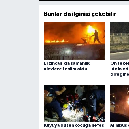
Bunlar da ilginizi çekebilir
Erzincan'da samanlık
Ön teker
alevlere teslim oldu
iddia ed
direğine 
Kuyuya düşen çocuğa nefes
Minibüs 