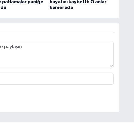
 patlamalar paniğe
hayatını kaybetti: O anlar
ldu
kamerada