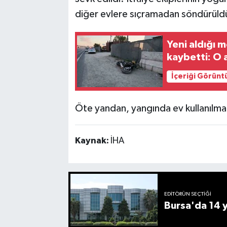
diğer evlere sıçramadan söndürüld
Yeni aldığı 
kaybetti: O
İçeriği Görünt
Öte yandan, yangında ev kullanılmaz h
Kaynak:
İHA
EDITÖRÜN SEÇTIĞI
Bursa'da 14 yı