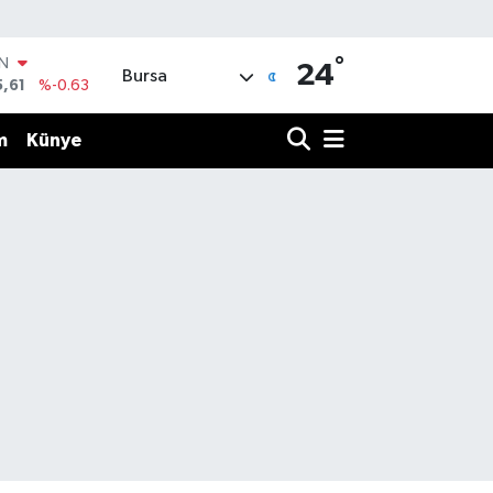
°
IN
24
Bursa
5,61
%-0.63
R
43
%0.16
m
Künye
17
%-0.02
İN
63
%0.07
ALTIN
40
%0.45
00
%70