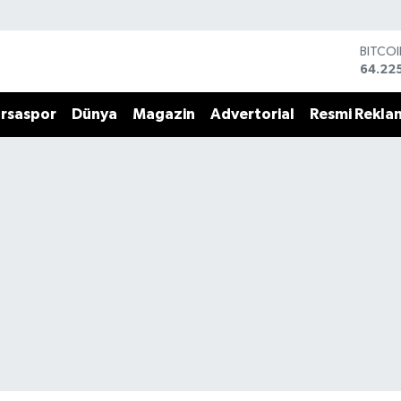
BITCO
64.22
DOLA
47,71
rsaspor
Dünya
Magazin
Advertorial
Resmi Rekla
EURO
55,03
STERL
64,24
GRAM 
6510.
BİST1
13.799