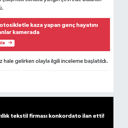
ü.
motosikletle kaza yapan genç hayatını
 anlar kamerada
üle
ale gelirken olayla ilgili inceleme başlatıldı.
llık tekstil firması konkordato ilan etti!