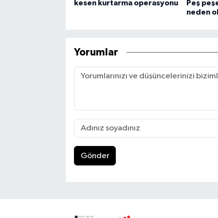
kesen kurtarma operasyonu
Peş peşe
neden o
Yorumlar
Gönder