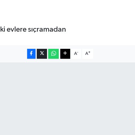
eki evlere sıçramadan
-
+
A
A