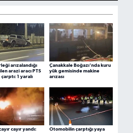
leği arızalandığı
Çanakkale Boğazı'nda kuru
ilen arazi aracı PTS
yük gemisinde makine
çarptı: 1 yaralı
arızası
cayır cayır yandı:
Otomobilin çarptığı yaya