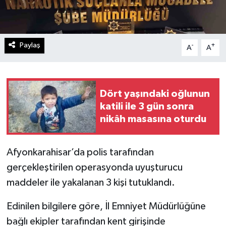
Paylaş
-
+
A
A
Dört yaşındaki oğlunun
katili ile 3 gün sonra
nikâh masasına oturdu
Afyonkarahisar’da polis tarafından
gerçekleştirilen operasyonda uyuşturucu
maddeler ile yakalanan 3 kişi tutuklandı.
Edinilen bilgilere göre, İl Emniyet Müdürlüğüne
bağlı ekipler tarafından kent girişinde