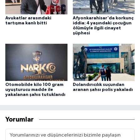
Avukatlar arasındaki
Afyonkarahisar'da korkunç
tartışma kanlı bitti
iddia: 4 yaşındaki çocuğun
ölümüyle ilgili cinayet
şüphesi
Otomobilde kilo 100 gram
Dolandırıcılık suçundan
uyuşturucu madde ile
aranan şahsı polis yakaladı
yakalanan şahıs tutuklandı
Yorumlar