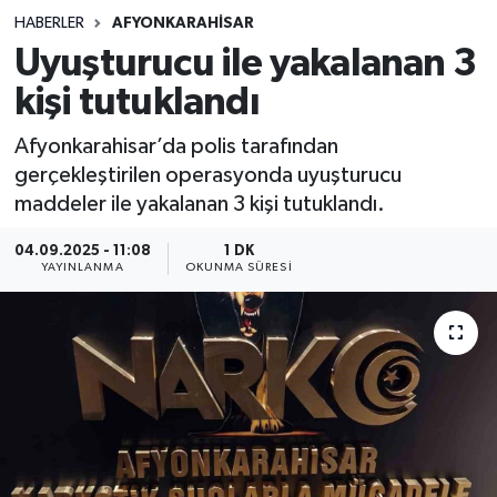
HABERLER
AFYONKARAHISAR
Sağlık
Uyuşturucu ile yakalanan 3
kişi tutuklandı
Spor
Afyonkarahisar’da polis tarafından
Teknoloji
gerçekleştirilen operasyonda uyuşturucu
maddeler ile yakalanan 3 kişi tutuklandı.
Yaşam
04.09.2025 - 11:08
1 DK
YAYINLANMA
OKUNMA SÜRESI