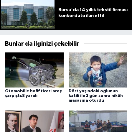
Bursa'da 14 yıllık tekstil firması
konkordato ilan etti!
Bunlar da ilginizi çekebilir
Otomobille hafif ticari araç
Dört yaşındaki oğlunun
çarpıştı:8 yaralı
katili ile 3 gün sonra nikâh
masasına oturdu