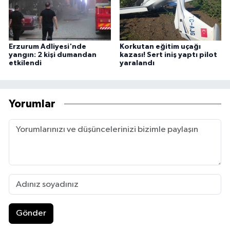
Erzurum Adliyesi'nde
Korkutan eğitim uçağı
yangın: 2 kişi dumandan
kazası! Sert iniş yaptı pilot
etkilendi
yaralandı
Yorumlar
Gönder