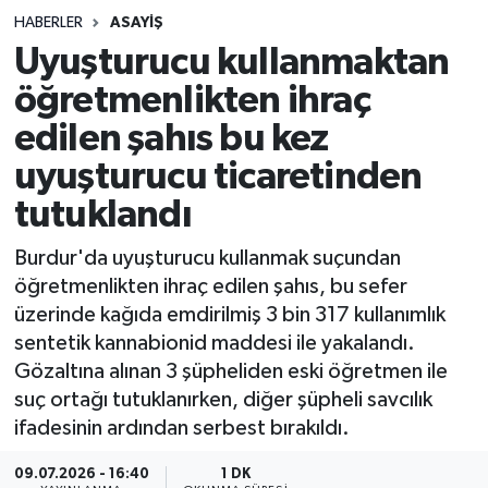
HABERLER
ASAYIŞ
Sağlık
Uyuşturucu kullanmaktan
öğretmenlikten ihraç
Spor
edilen şahıs bu kez
Teknoloji
uyuşturucu ticaretinden
Yaşam
tutuklandı
Burdur'da uyuşturucu kullanmak suçundan
öğretmenlikten ihraç edilen şahıs, bu sefer
üzerinde kağıda emdirilmiş 3 bin 317 kullanımlık
sentetik kannabionid maddesi ile yakalandı.
Gözaltına alınan 3 şüpheliden eski öğretmen ile
suç ortağı tutuklanırken, diğer şüpheli savcılık
ifadesinin ardından serbest bırakıldı.
09.07.2026 - 16:40
1 DK