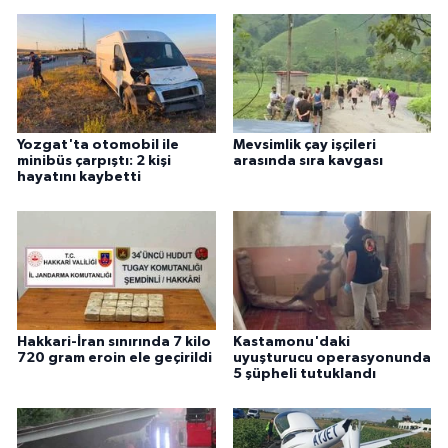
Yozgat'ta otomobil ile
Mevsimlik çay işçileri
minibüs çarpıştı: 2 kişi
arasında sıra kavgası
hayatını kaybetti
Hakkari-İran sınırında 7 kilo
Kastamonu'daki
720 gram eroin ele geçirildi
uyuşturucu operasyonunda
5 şüpheli tutuklandı