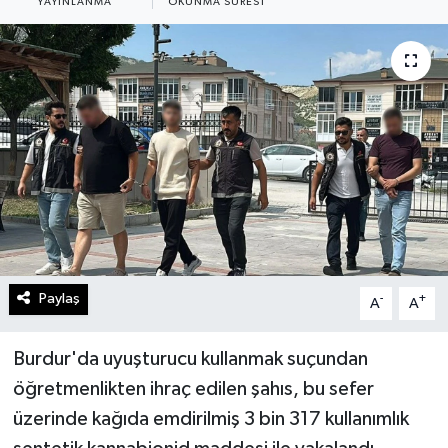
YAYINLANMA
OKUNMA SÜRESI
Paylaş
-
+
A
A
Burdur'da uyuşturucu kullanmak suçundan
öğretmenlikten ihraç edilen şahıs, bu sefer
üzerinde kağıda emdirilmiş 3 bin 317 kullanımlık