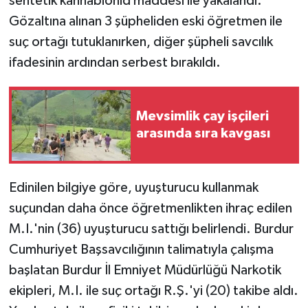
sentetik kannabionid maddesi ile yakalandı.
Gözaltına alınan 3 şüpheliden eski öğretmen ile
suç ortağı tutuklanırken, diğer şüpheli savcılık
ifadesinin ardından serbest bırakıldı.
Mevsimlik çay işçileri
arasında sıra kavgası
Edinilen bilgiye göre, uyuşturucu kullanmak
suçundan daha önce öğretmenlikten ihraç edilen
M.I.'nin (36) uyuşturucu sattığı belirlendi. Burdur
Cumhuriyet Başsavcılığının talimatıyla çalışma
başlatan Burdur İl Emniyet Müdürlüğü Narkotik
ekipleri, M.I. ile suç ortağı R.Ş.'yi (20) takibe aldı.