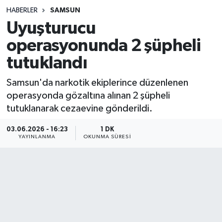
HABERLER
SAMSUN
Sağlık
Uyuşturucu
operasyonunda 2 şüpheli
Spor
tutuklandı
Teknoloji
Samsun'da narkotik ekiplerince düzenlenen
Yaşam
operasyonda gözaltına alınan 2 şüpheli
tutuklanarak cezaevine gönderildi.
03.06.2026 - 16:23
1 DK
YAYINLANMA
OKUNMA SÜRESI