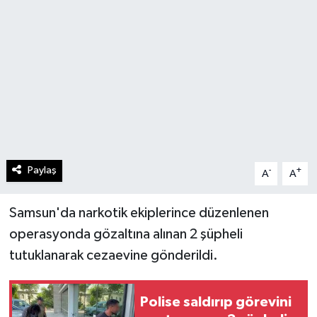
Paylaş
-
+
A
A
Samsun'da narkotik ekiplerince düzenlenen
operasyonda gözaltına alınan 2 şüpheli
tutuklanarak cezaevine gönderildi.
Polise saldırıp görevini