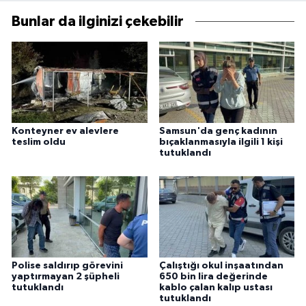
Bunlar da ilginizi çekebilir
Konteyner ev alevlere
Samsun'da genç kadının
teslim oldu
bıçaklanmasıyla ilgili 1 kişi
tutuklandı
Polise saldırıp görevini
Çalıştığı okul inşaatından
yaptırmayan 2 şüpheli
650 bin lira değerinde
tutuklandı
kablo çalan kalıp ustası
tutuklandı