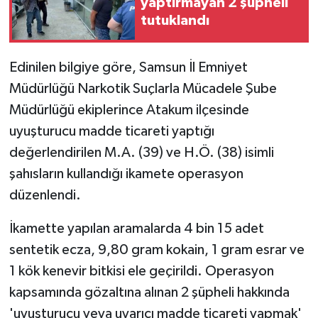
yaptırmayan 2 şüpheli
tutuklandı
Edinilen bilgiye göre, Samsun İl Emniyet
Müdürlüğü Narkotik Suçlarla Mücadele Şube
Müdürlüğü ekiplerince Atakum ilçesinde
uyuşturucu madde ticareti yaptığı
değerlendirilen M.A. (39) ve H.Ö. (38) isimli
şahısların kullandığı ikamete operasyon
düzenlendi.
İkamette yapılan aramalarda 4 bin 15 adet
sentetik ecza, 9,80 gram kokain, 1 gram esrar ve
1 kök kenevir bitkisi ele geçirildi. Operasyon
kapsamında gözaltına alınan 2 şüpheli hakkında
'uyuşturucu veya uyarıcı madde ticareti yapmak'