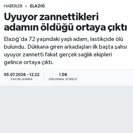
HABERLER
ELAZIĞ
Sağlık
Uyuyor zannettikleri
adamın öldüğü ortaya çıktı
Spor
Elazığ'da 72 yaşındaki yaşlı adam, lastikçide ölü
Teknoloji
bulundu. Dükkana giren arkadaşları ilk başta şahsı
uyuyor zannetti fakat gerçek sağlık ekipleri
Yaşam
gelince ortaya çıktı.
05.07.2026 - 12:22
1 DK
YAYINLANMA
OKUNMA SÜRESI