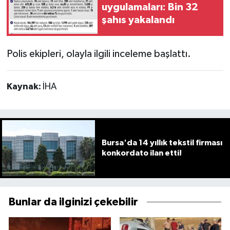
uygulamaları: Bin 32
şahıs yakalandı
Polis ekipleri, olayla ilgili inceleme başlattı.
Kaynak:
İHA
Bursa'da 14 yıllık tekstil firması
konkordato ilan etti!
Bunlar da ilginizi çekebilir