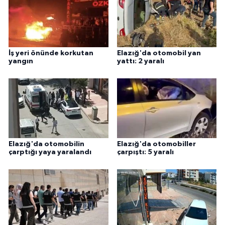
İş yeri önünde korkutan
Elazığ'da otomobil yan
yangın
yattı: 2 yaralı
Elazığ'da otomobilin
Elazığ'da otomobiller
çarptığı yaya yaralandı
çarpıştı: 5 yaralı