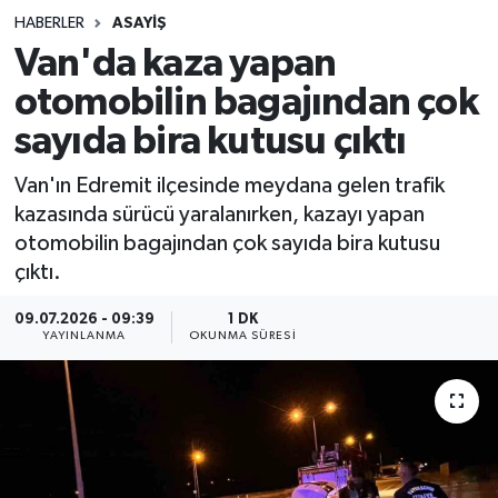
HABERLER
ASAYIŞ
Sağlık
Van'da kaza yapan
otomobilin bagajından çok
Spor
sayıda bira kutusu çıktı
Teknoloji
Van'ın Edremit ilçesinde meydana gelen trafik
Yaşam
kazasında sürücü yaralanırken, kazayı yapan
otomobilin bagajından çok sayıda bira kutusu
çıktı.
09.07.2026 - 09:39
1 DK
YAYINLANMA
OKUNMA SÜRESI