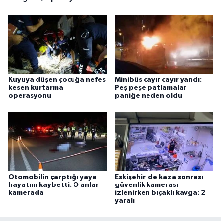
Kuyuya düşen çocuğa nefes
Minibüs cayır cayır yandı:
kesen kurtarma
Peş peşe patlamalar
operasyonu
paniğe neden oldu
Otomobilin çarptığı yaya
Eskişehir'de kaza sonrası
hayatını kaybetti: O anlar
güvenlik kamerası
kamerada
izlenirken bıçaklı kavga: 2
yaralı