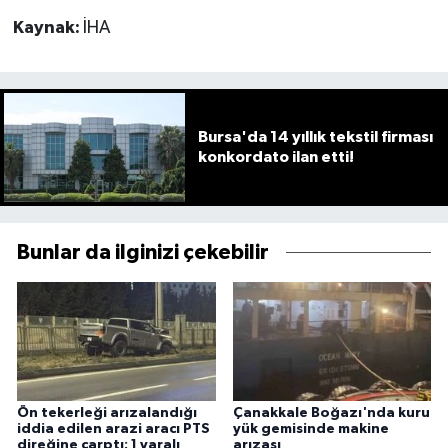
Kaynak:
İHA
Bursa'da 14 yıllık tekstil firması
konkordato ilan etti!
Bunlar da ilginizi çekebilir
Ön tekerleği arızalandığı
Çanakkale Boğazı'nda kuru
iddia edilen arazi aracı PTS
yük gemisinde makine
direğine çarptı: 1 yaralı
arızası