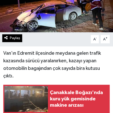
Paylaş
-
+
A
A
Van'ın Edremit ilçesinde meydana gelen trafik
kazasında sürücü yaralanırken, kazayı yapan
otomobilin bagajından çok sayıda bira kutusu
çıktı.
Çanakkale Boğazı'nda
kuru yük gemisinde
makine arızası