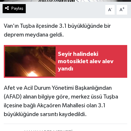
Paylaş
-
+
A
A
Van'ın Tuşba ilçesinde 3.1 büyüklüğünde bir
deprem meydana geldi.
Seyir halindeki
motosiklet alev alev
yandı
Afet ve Acil Durum Yönetimi Başkanlığından
(AFAD) alınan bilgiye göre, merkez üssü Tuşba
ilçesine bağlı Akçaören Mahallesi olan 3.1
büyüklüğünde sarsıntı kaydedildi.