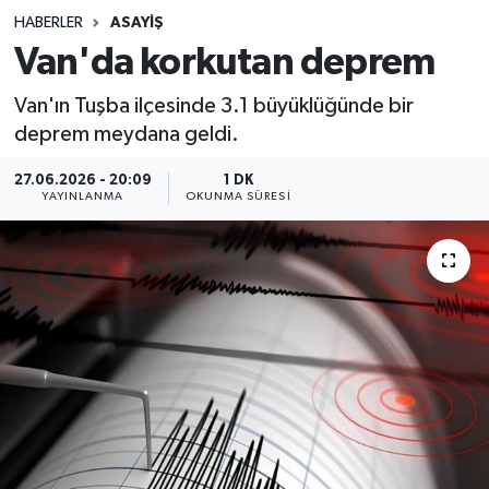
HABERLER
ASAYIŞ
Sağlık
Van'da korkutan deprem
Spor
Van'ın Tuşba ilçesinde 3.1 büyüklüğünde bir
deprem meydana geldi.
Teknoloji
27.06.2026 - 20:09
1 DK
YAYINLANMA
OKUNMA SÜRESI
Yaşam