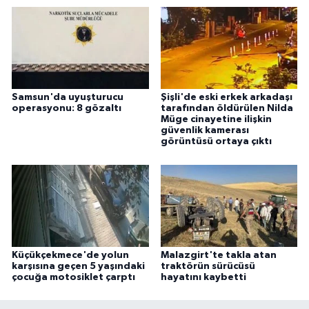
Samsun'da uyuşturucu
Şişli'de eski erkek arkadaşı
operasyonu: 8 gözaltı
tarafından öldürülen Nilda
Müge cinayetine ilişkin
güvenlik kamerası
görüntüsü ortaya çıktı
Küçükçekmece'de yolun
Malazgirt'te takla atan
karşısına geçen 5 yaşındaki
traktörün sürücüsü
çocuğa motosiklet çarptı
hayatını kaybetti