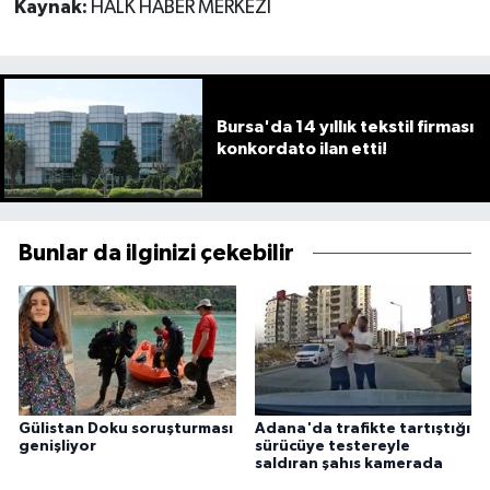
Kaynak:
HALK HABER MERKEZİ
Bursa'da 14 yıllık tekstil firması
konkordato ilan etti!
Bunlar da ilginizi çekebilir
Gülistan Doku soruşturması
Adana'da trafikte tartıştığı
genişliyor
sürücüye testereyle
saldıran şahıs kamerada