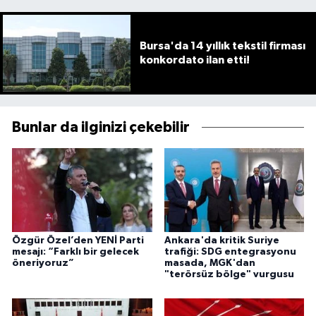
Bursa'da 14 yıllık tekstil firması
konkordato ilan etti!
Bunlar da ilginizi çekebilir
Özgür Özel’den YENİ Parti
Ankara'da kritik Suriye
mesajı: “Farklı bir gelecek
trafiği: SDG entegrasyonu
öneriyoruz”
masada, MGK'dan
"terörsüz bölge" vurgusu