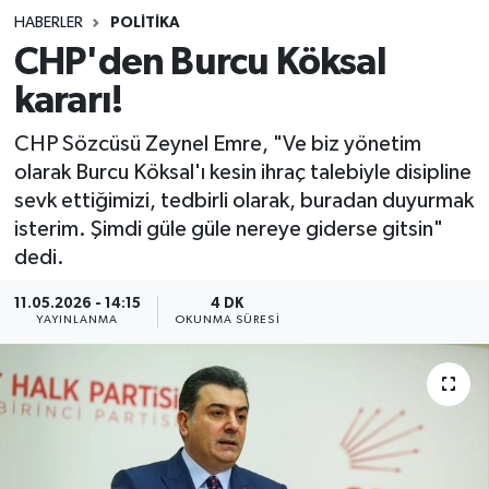
HABERLER
POLITIKA
Sağlık
CHP'den Burcu Köksal
kararı!
Spor
CHP Sözcüsü Zeynel Emre, "Ve biz yönetim
Teknoloji
olarak Burcu Köksal'ı kesin ihraç talebiyle disipline
sevk ettiğimizi, tedbirli olarak, buradan duyurmak
Yaşam
isterim. Şimdi güle güle nereye giderse gitsin"
dedi.
11.05.2026 - 14:15
4 DK
YAYINLANMA
OKUNMA SÜRESI