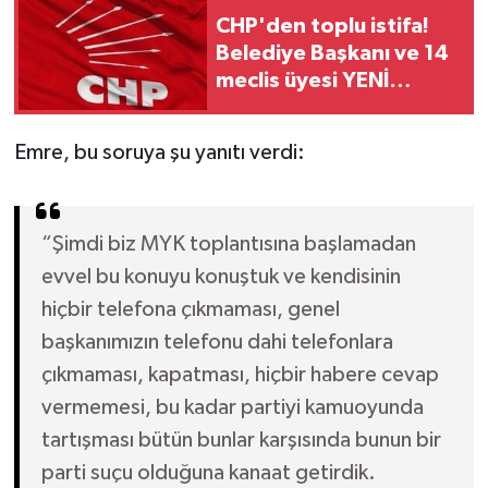
CHP'den toplu istifa!
Belediye Başkanı ve 14
meclis üyesi YENİ
Parti'ye katıldı
Emre, bu soruya şu yanıtı verdi:
“Şimdi biz MYK toplantısına başlamadan
evvel bu konuyu konuştuk ve kendisinin
hiçbir telefona çıkmaması, genel
başkanımızın telefonu dahi telefonlara
çıkmaması, kapatması, hiçbir habere cevap
vermemesi, bu kadar partiyi kamuoyunda
tartışması bütün bunlar karşısında bunun bir
parti suçu olduğuna kanaat getirdik.