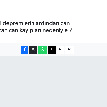
i depremlerin ardından can
rtan can kayıpları nedeniyle 7
-
+
A
A