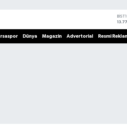
BİST
13.7
BITC
64.9
rsaspor
Dünya
Magazin
Advertorial
Resmi Rekla
DOL
47,7
EUR
55,2
STER
64,4
GRAM
6660