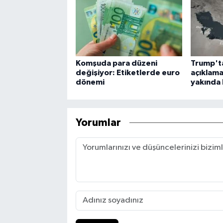
Komşuda para düzeni
Trump't
değişiyor: Etiketlerde euro
açıklama
dönemi
yakında 
Yorumlar