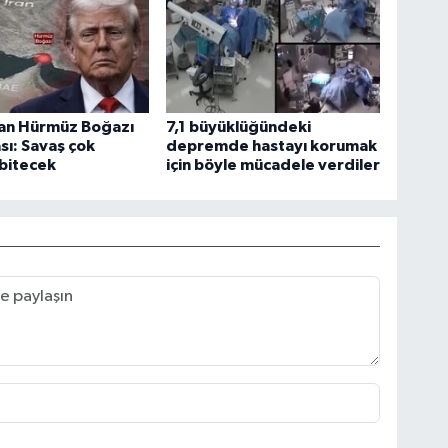
an Hürmüz Boğazı
7,1 büyüklüğündeki
sı: Savaş çok
depremde hastayı korumak
bitecek
için böyle mücadele verdiler