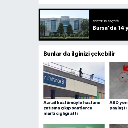
EDITÖRÜN SEÇTIĞI
Bursa'da 14 yı
Bunlar da ilginizi çekebilir
Azrail kostümüyle hastane
ABD yeni
çatısına çıkıp saatlerce
paylaştı
martı çığlığı attı