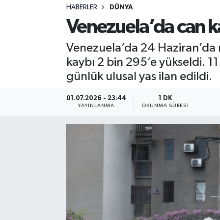
HABERLER
DÜNYA
Sağlık
Venezuela’da can k
Spor
Venezuela’da 24 Haziran’da 
kaybı 2 bin 295’e yükseldi. 11
Teknoloji
günlük ulusal yas ilan edildi.
Yaşam
01.07.2026 - 23:44
1 DK
YAYINLANMA
OKUNMA SÜRESI