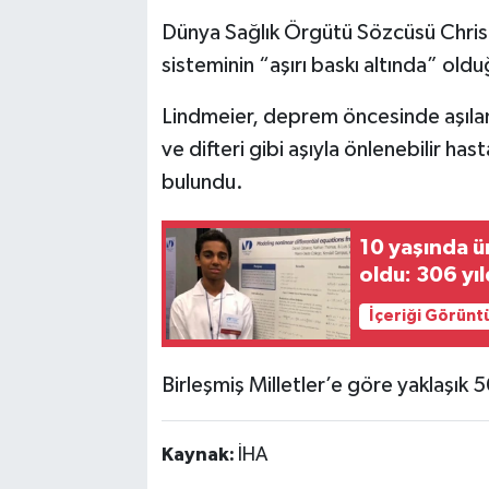
Dünya Sağlık Örgütü Sözcüsü Christ
sisteminin “aşırı baskı altında” oldu
Lindmeier, deprem öncesinde aşılam
ve difteri gibi aşıyla önlenebilir hast
bulundu.
10 yaşında ü
oldu: 306 yıl
İçeriği Görünt
Birleşmiş Milletler’e göre yaklaşık 5
Kaynak:
İHA