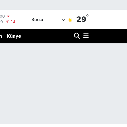
°
100
29
Bursa
79
%-14
OIN
59,79
%1.11
m
Künye
AR
436
%0.18
O
510
%0.32
LİN
811
%0.38
 ALTIN
.55
%0.03