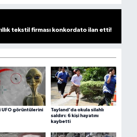
llık tekstil firması konkordato ilan etti!
 UFO görüntülerini
Tayland’da okula silahlı
saldırı: 6 kişi hayatını
kaybetti