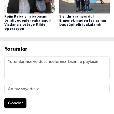
Rojin Kabaiş'in babasını
8 yıldır aranıyordu!
tehdit edenler yakalandı!
Ermenek maden faciasının
Vicdansız çeteye 8 ilde
baş şüphelisi yakalandı
operasyon
Yorumlar
Gönder