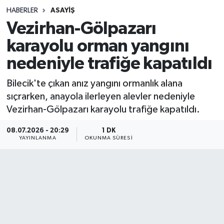
HABERLER
ASAYIŞ
Sağlık
Vezirhan-Gölpazarı
karayolu orman yangını
Spor
nedeniyle trafiğe kapatıldı
Teknoloji
Bilecik'te çıkan anız yangını ormanlık alana
Yaşam
sıçrarken, anayola ilerleyen alevler nedeniyle
Vezirhan-Gölpazarı karayolu trafiğe kapatıldı.
08.07.2026 - 20:29
1 DK
YAYINLANMA
OKUNMA SÜRESI