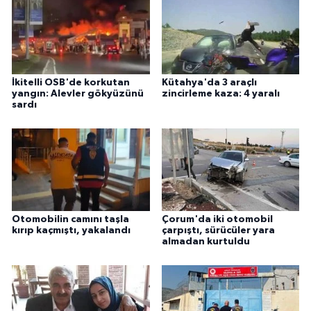
İkitelli OSB'de korkutan
Kütahya'da 3 araçlı
yangın: Alevler gökyüzünü
zincirleme kaza: 4 yaralı
sardı
Otomobilin camını taşla
Çorum'da iki otomobil
kırıp kaçmıştı, yakalandı
çarpıştı, sürücüler yara
almadan kurtuldu