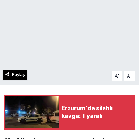
Paylaş
-
+
A
A
Erzurum'da silahlı
kavga: 1 yaralı