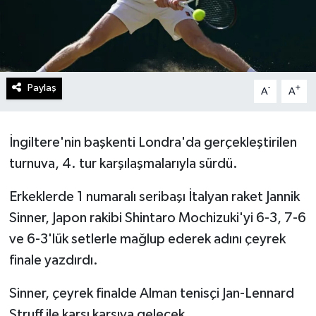
Paylaş
-
+
A
A
İngiltere'nin başkenti Londra'da gerçekleştirilen
turnuva, 4. tur karşılaşmalarıyla sürdü.
Erkeklerde 1 numaralı seribaşı İtalyan raket Jannik
Sinner, Japon rakibi Shintaro Mochizuki'yi 6-3, 7-6
ve 6-3'lük setlerle mağlup ederek adını çeyrek
finale yazdırdı.
Sinner, çeyrek finalde Alman tenisçi Jan-Lennard
Struff ile karşı karşıya gelecek.