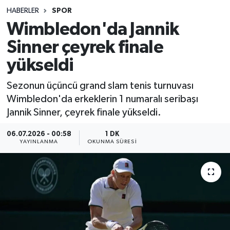
HABERLER
SPOR
Sağlık
Wimbledon'da Jannik
Sinner çeyrek finale
Spor
yükseldi
Teknoloji
Sezonun üçüncü grand slam tenis turnuvası
Yaşam
Wimbledon'da erkeklerin 1 numaralı seribaşı
Jannik Sinner, çeyrek finale yükseldi.
06.07.2026 - 00:58
1 DK
YAYINLANMA
OKUNMA SÜRESI