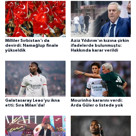
Milliler Sırbistan'ı da
Aziz Yıldırım'ın kızına çirkin
devirdi: Namağlup finale
ifadelerde bulunmuştu:
yükseldik
Hakkında karar verildi
Galatasaray Leao’yu ikna
Mourinho kararını verdi:
etti: Sıra Milan’da!
Arda Güler o listede yok