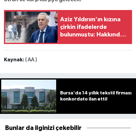
Aziz Yıldırım'ın kızına
çirkin ifadelerde
bulunmuştu: Hakkında
karar verildi
Kaynak:
( AA )
Bursa'da 14 yıllık tekstil firması
konkordato ilan etti!
Bunlar da ilginizi çekebilir