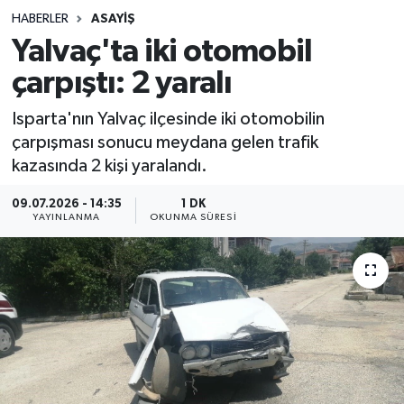
HABERLER
ASAYIŞ
Sağlık
Yalvaç'ta iki otomobil
çarpıştı: 2 yaralı
Spor
Isparta'nın Yalvaç ilçesinde iki otomobilin
Teknoloji
çarpışması sonucu meydana gelen trafik
kazasında 2 kişi yaralandı.
Yaşam
09.07.2026 - 14:35
1 DK
YAYINLANMA
OKUNMA SÜRESI