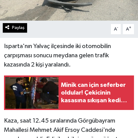
Paylaş
-
+
A
A
Isparta'nın Yalvaç ilçesinde iki otomobilin
çarpışması sonucu meydana gelen trafik
kazasında 2 kişi yaralandı.
Minik can için seferber
oldular! Çekicinin
kasasına sıkışan kedi
kurtarıldı
Kaza, saat 12.45 sıralarında Görgübayram
Mahallesi Mehmet Akif Ersoy Caddesi'nde