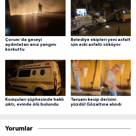
Çorum'da geceyi
Belediye ekipleri yeni asfalt
aydınlatan anız yangını
için eski asfaltı söküyor
korkuttu
Komşuları şüphesinde haklı
Tavşanı kesip derisini
çıktı, evinde ölü bulundu
yüzdü! Gözaltına alındı
Yorumlar