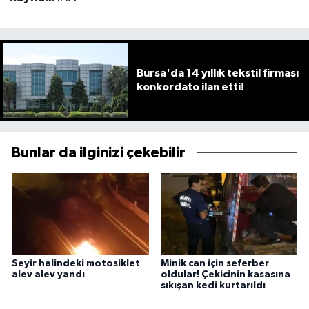
Bursa'da 14 yıllık tekstil firması
konkordato ilan etti!
Bunlar da ilginizi çekebilir
Seyir halindeki motosiklet
Minik can için seferber
alev alev yandı
oldular! Çekicinin kasasına
sıkışan kedi kurtarıldı