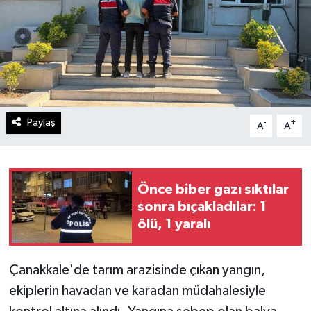
Paylaş
-
+
A
A
Önce biber gazı sıktılar
sonra bıçakladılar: 1
ölü, 1 yaralı
Çanakkale'de tarım arazisinde çıkan yangın,
ekiplerin havadan ve karadan müdahalesiyle