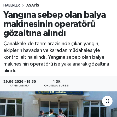
HABERLER
ASAYIŞ
Sağlık
Yangına sebep olan balya
makinesinin operatörü
Spor
gözaltına alındı
Teknoloji
Çanakkale'de tarım arazisinde çıkan yangın,
Yaşam
ekiplerin havadan ve karadan müdahalesiyle
kontrol altına alındı. Yangına sebep olan balya
makinesinin operatörü ise yakalanarak gözaltına
alındı.
29.06.2026 - 19:50
1 DK
YAYINLANMA
OKUNMA SÜRESI