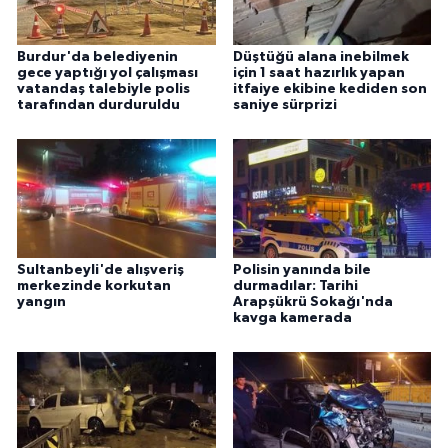
Burdur'da belediyenin
Düştüğü alana inebilmek
gece yaptığı yol çalışması
için 1 saat hazırlık yapan
vatandaş talebiyle polis
itfaiye ekibine kediden son
tarafından durduruldu
saniye sürprizi
Sultanbeyli'de alışveriş
Polisin yanında bile
merkezinde korkutan
durmadılar: Tarihi
yangın
Arapşükrü Sokağı'nda
kavga kamerada