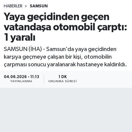
HABERLER
SAMSUN
Sağlık
Yaya geçidinden geçen
vatandaşa otomobil çarptı:
Spor
1 yaralı
Teknoloji
SAMSUN (İHA) - Samsun'da yaya geçidinden
Yaşam
karşıya geçmeye çalışan bir kişi, otomobilin
çarpması sonucu yaralanarak hastaneye kaldırıldı.
04.06.2026 - 11:13
1 DK
YAYINLANMA
OKUNMA SÜRESI