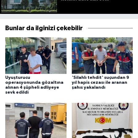
Bunlar da ilginizi çekebilir
Uyuşturucu
'Silahlı tehdit' suçundan 9
operasyonunda gözaltına
yıl hapis cezası ile aranan
alınan 4 şüpheli adliyeye
şahıs yakalandı
sevk edildi