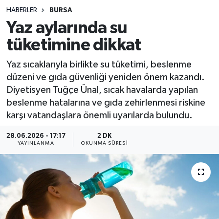
HABERLER
BURSA
Sağlık
Yaz aylarında su
tüketimine dikkat
Spor
Yaz sıcaklarıyla birlikte su tüketimi, beslenme
Teknoloji
düzeni ve gıda güvenliği yeniden önem kazandı.
Diyetisyen Tuğçe Ünal, sıcak havalarda yapılan
Yaşam
beslenme hatalarına ve gıda zehirlenmesi riskine
karşı vatandaşlara önemli uyarılarda bulundu.
28.06.2026 - 17:17
2 DK
YAYINLANMA
OKUNMA SÜRESI