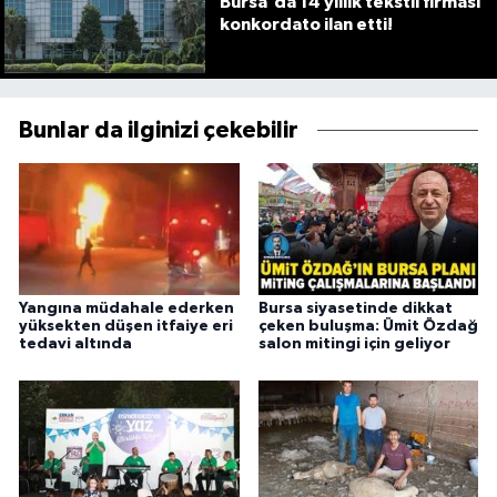
Bursa'da 14 yıllık tekstil firması
konkordato ilan etti!
Bunlar da ilginizi çekebilir
Yangına müdahale ederken
Bursa siyasetinde dikkat
yüksekten düşen itfaiye eri
çeken buluşma: Ümit Özdağ
tedavi altında
salon mitingi için geliyor