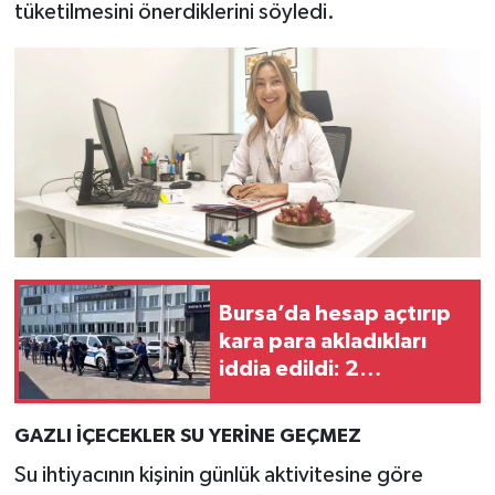
tüketilmesini önerdiklerini söyledi.
Bursa’da hesap açtırıp
kara para akladıkları
iddia edildi: 2
tutuklama
GAZLI İÇECEKLER SU YERİNE GEÇMEZ
Su ihtiyacının kişinin günlük aktivitesine göre