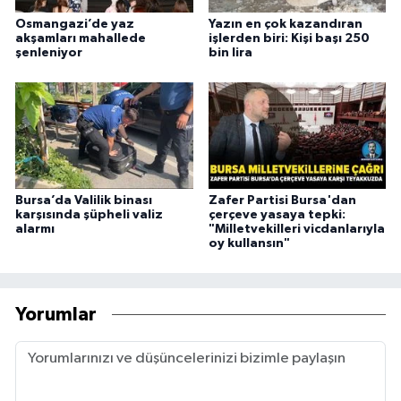
Osmangazi’de yaz
Yazın en çok kazandıran
akşamları mahallede
işlerden biri: Kişi başı 250
şenleniyor
bin lira
Bursa’da Valilik binası
Zafer Partisi Bursa'dan
karşısında şüpheli valiz
çerçeve yasaya tepki:
alarmı
"Milletvekilleri vicdanlarıyla
oy kullansın"
Yorumlar