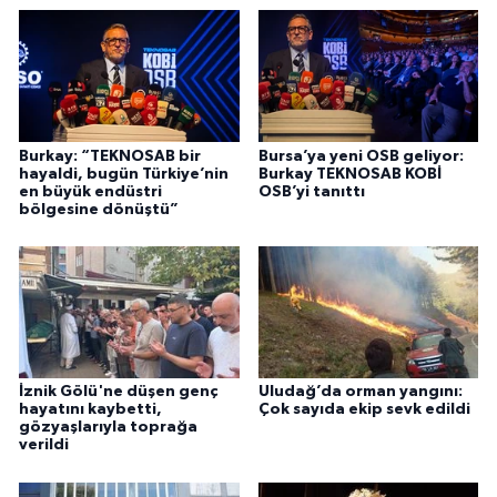
Burkay: “TEKNOSAB bir
Bursa’ya yeni OSB geliyor:
hayaldi, bugün Türkiye’nin
Burkay TEKNOSAB KOBİ
en büyük endüstri
OSB’yi tanıttı
bölgesine dönüştü”
İznik Gölü'ne düşen genç
Uludağ’da orman yangını:
hayatını kaybetti,
Çok sayıda ekip sevk edildi
gözyaşlarıyla toprağa
verildi