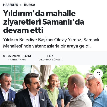
HABERLER
BURSA
Sağlık
Yıldırım'da mahalle
ziyaretleri Samanlı'da
Spor
devam etti
Teknoloji
Yıldırım Belediye Başkanı Oktay Yılmaz, Samanlı
Yaşam
Mahallesi'nde vatandaşlarla bir araya geldi.
01.07.2026 - 14:41
1 DK
YAYINLANMA
OKUNMA SÜRESI