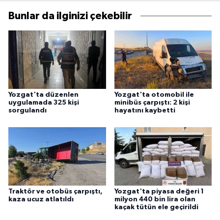
Bunlar da ilginizi çekebilir
Yozgat'ta düzenlen
Yozgat'ta otomobil ile
uygulamada 325 kişi
minibüs çarpıştı: 2 kişi
sorgulandı
hayatını kaybetti
Traktör ve otobüs çarpıştı,
Yozgat'ta piyasa değeri 1
kaza ucuz atlatıldı
milyon 440 bin lira olan
kaçak tütün ele geçirildi