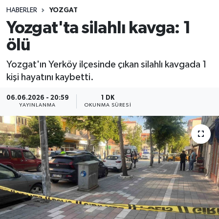
HABERLER
YOZGAT
Sağlık
Yozgat'ta silahlı kavga: 1
ölü
Spor
Yozgat'ın Yerköy ilçesinde çıkan silahlı kavgada 1
Teknoloji
kişi hayatını kaybetti.
Yaşam
06.06.2026 - 20:59
1 DK
YAYINLANMA
OKUNMA SÜRESI