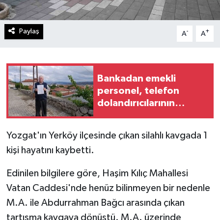
Paylaş
-
+
A
A
Bankadan emekli
personel, telefon
dolandırıcılarının
mağduru oldu
Yozgat'ın Yerköy ilçesinde çıkan silahlı kavgada 1
kişi hayatını kaybetti.
Edinilen bilgilere göre, Haşim Kılıç Mahallesi
Vatan Caddesi'nde henüz bilinmeyen bir nedenle
M.A. ile Abdurrahman Bağcı arasında çıkan
tartışma kavgaya dönüştü. M.A. üzerinde