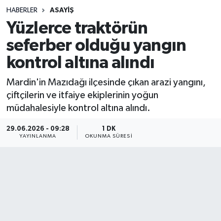
HABERLER
ASAYIŞ
Sağlık
Yüzlerce traktörün
seferber olduğu yangın
Spor
kontrol altına alındı
Teknoloji
Mardin'in Mazıdağı ilçesinde çıkan arazi yangını,
Yaşam
çiftçilerin ve itfaiye ekiplerinin yoğun
müdahalesiyle kontrol altına alındı.
29.06.2026 - 09:28
1 DK
YAYINLANMA
OKUNMA SÜRESI