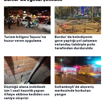
Turizm bölgesi Taşucu'na
Burdur'da belediyenin
huzur veren uygulama
gece yaptığı yol çalışması
vatandaş talebiyle polis
tarafından durduruldu
Düştüğü alana inebilmek
Sultanbeyli'de alışveriş
için 1 saat hazırlık yapan
merkezinde korkutan
itfaiye ekibine kediden son
yangın
saniye sürprizi