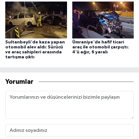
Sultanbeyli'de kaza yapan
Ümraniye'de hafif ticari
otomobil alev aldı: Sürücü
araç ile otomobil çarpıştı:
ve araç sahipleri arasında
4'ü ağır, 6 yaralı
tartışma çıktı
Yorumlar