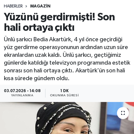
HABERLER
MAGAZIN
Sağlık
Yüzünü gerdirmişti! Son
hali ortaya çıktı
Spor
Ünlü şarkıcı Bedia Akartürk, 4 yıl önce geçirdiği
Teknoloji
yüz gerdirme operasyonunun ardından uzun süre
ekranlardan uzak kaldı. Ünlü şarkıcı, geçtiğimiz
Yaşam
günlerde katıldığı televizyon programında estetik
sonrası son hali ortaya çıktı. Akartürk'ün son hali
kısa sürede gündem oldu.
03.07.2026 - 14:08
1 DK
YAYINLANMA
OKUNMA SÜRESI