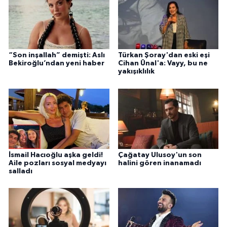
“Son inşallah” demişti: Aslı
Türkan Şoray'dan eski eşi
Bekiroğlu’ndan yeni haber
Cihan Ünal'a: Vayy, bu ne
yakışıklılık
İsmail Hacıoğlu aşka geldi!
Çağatay Ulusoy'un son
Aile pozları sosyal medyayı
halini gören inanamadı
salladı