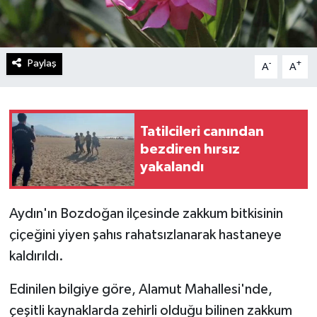
Paylaş
-
+
A
A
Tatilcileri canından
bezdiren hırsız
yakalandı
Aydın'ın Bozdoğan ilçesinde zakkum bitkisinin
çiçeğini yiyen şahıs rahatsızlanarak hastaneye
kaldırıldı.
Edinilen bilgiye göre, Alamut Mahallesi'nde,
çeşitli kaynaklarda zehirli olduğu bilinen zakkum