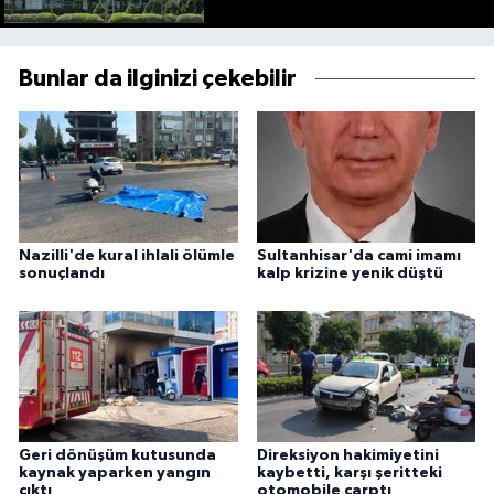
Bunlar da ilginizi çekebilir
Nazilli'de kural ihlali ölümle
Sultanhisar'da cami imamı
sonuçlandı
kalp krizine yenik düştü
Geri dönüşüm kutusunda
Direksiyon hakimiyetini
kaynak yaparken yangın
kaybetti, karşı şeritteki
çıktı
otomobile çarptı