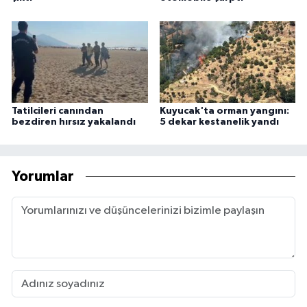
Tatilcileri canından
Kuyucak'ta orman yangını:
bezdiren hırsız yakalandı
5 dekar kestanelik yandı
Yorumlar