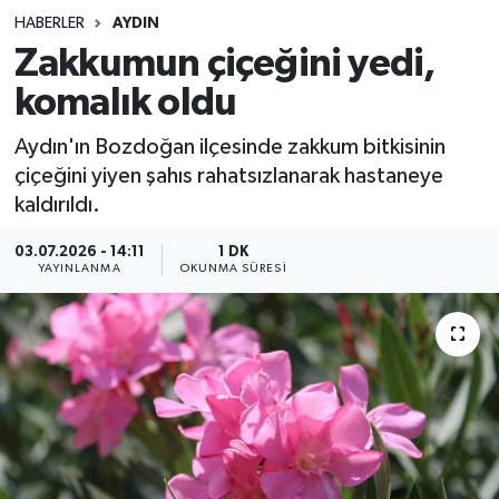
HABERLER
AYDIN
Sağlık
Zakkumun çiçeğini yedi,
komalık oldu
Spor
Aydın'ın Bozdoğan ilçesinde zakkum bitkisinin
Teknoloji
çiçeğini yiyen şahıs rahatsızlanarak hastaneye
kaldırıldı.
Yaşam
03.07.2026 - 14:11
1 DK
YAYINLANMA
OKUNMA SÜRESI