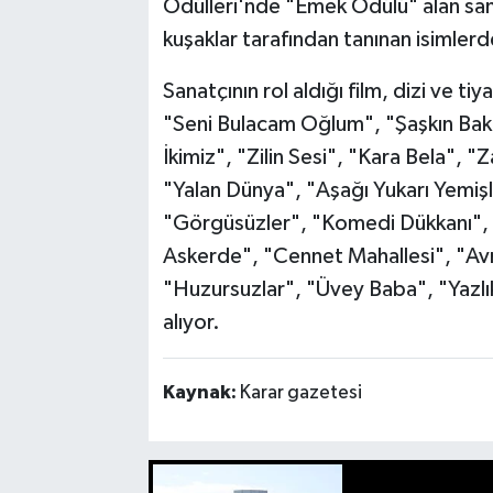
Ödülleri'nde "Emek Ödülü" alan sana
kuşaklar tarafından tanınan isimlerd
Sanatçının rol aldığı film, dizi ve ti
"Seni Bulacam Oğlum", "Şaşkın Bak
İkimiz", "Zilin Sesi", "Kara Bela",
"Yalan Dünya", "Aşağı Yukarı Yemişl
"Görgüsüzler", "Komedi Dükkanı", 
Askerde", "Cennet Mahallesi", "Av
"Huzursuzlar", "Üvey Baba", "Yazlıkç
alıyor.
Kaynak:
Karar gazetesi