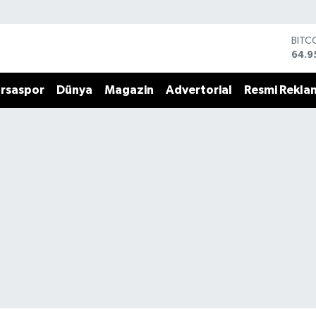
BITC
64.9
DOL
47,7
rsaspor
Dünya
Magazin
Advertorial
Resmi Rekla
EUR
55,2
STER
64,4
GRAM
6660
BİST
13.7