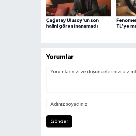
Çağatay Ulusoy'un son
Fenomen
halini gören inanamadı
TL'ye ma
Yorumlar
Gönder