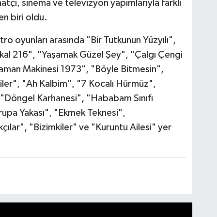
tçı, sinema ve televizyon yapımlarıyla farklı
en biri oldu.
yatro oyunları arasında "Bir Tutkunun Yüzyılı",
kal 216", "Yaşamak Güzel Şey", "Çalgı Çengi
 "Zaman Makinesi 1973", "Böyle Bitmesin",
iler", "Ah Kalbim", "7 Kocalı Hürmüz",
"Döngel Karhanesi", "Hababam Sınıfı
rupa Yakası", "Ekmek Teknesi",
ılar", "Bizimkiler" ve "Kuruntu Ailesi" yer