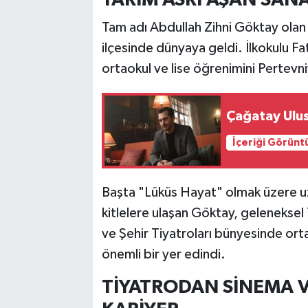
Tam adı Abdullah Zihni Göktay olan 
ilçesinde dünyaya geldi. İlkokulu 
ortaokul ve lise öğrenimini Pertevniy
Çağatay Ulus
İçeriği Görünt
Başta "Lüküs Hayat" olmak üzere uzu
kitlelere ulaşan Göktay, geleneksel 
ve Şehir Tiyatroları bünyesinde or
önemli bir yer edindi.
TİYATRODAN SİNEMA 