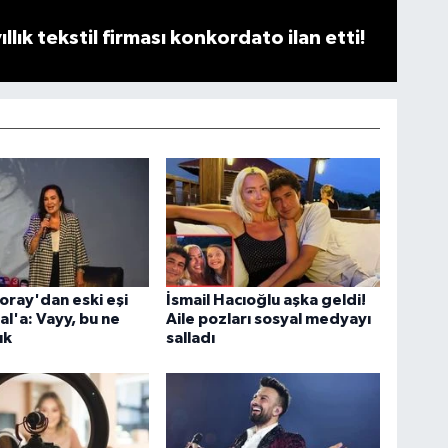
llık tekstil firması konkordato ilan etti!
oray'dan eski eşi
İsmail Hacıoğlu aşka geldi!
al'a: Vayy, bu ne
Aile pozları sosyal medyayı
ık
salladı