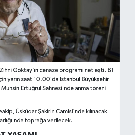
 Zihni Göktay'ın cenaze programı netleşti. 81
çin yarın saat 10.00'da İstanbul Büyükşehir
e Muhsin Ertuğrul Sahnesi'nde anma töreni
akip, Üsküdar Şakirin Camisi'nde kılınacak
lığı'nda toprağa verilecek.
AT YAŞAMI