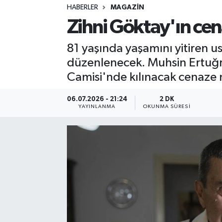
HABERLER
MAGAZIN
Sağlık
Zihni Göktay'ın cen
Spor
81 yaşında yaşamını yitiren us
düzenlenecek. Muhsin Ertuğru
Teknoloji
Camisi'nde kılınacak cenaze 
Yaşam
06.07.2026 - 21:24
2 DK
YAYINLANMA
OKUNMA SÜRESI