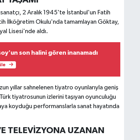
sanatçı, 2 Aralık 1945'te İstanbul'un Fatih
Fatih İlköğretim Okulu'nda tamamlayan Göktay,
al Lisesi'nde aldı.
oy'un son halini gören inanamadı
üle
n yıllar sahnelenen tiyatro oyunlarıyla geniş
Türk tiyatrosunun izlerini taşıyan oyunculuğu
taya koyduğu performanslarla sanat hayatında
VE TELEVİZYONA UZANAN