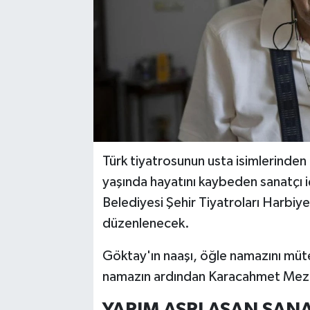
Türk tiyatrosunun usta isimlerinden
yaşında hayatını kaybeden sanatçı i
Belediyesi Şehir Tiyatroları Harbiy
düzenlenecek.
Göktay'ın naaşı, öğle namazını müte
namazın ardından Karacahmet Mezar
YARIM ASRI AŞAN SAN