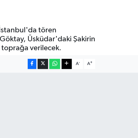
 İstanbul'da tören
Göktay, Üsküdar'daki Şakirin
toprağa verilecek.
-
+
A
A