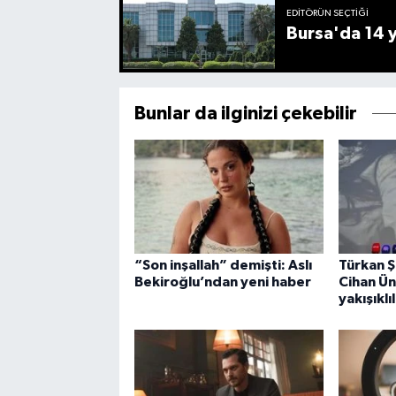
EDITÖRÜN SEÇTIĞI
Bursa'da 14 yı
Bunlar da ilginizi çekebilir
“Son inşallah” demişti: Aslı
Türkan Ş
Bekiroğlu’ndan yeni haber
Cihan Ün
yakışıklıl