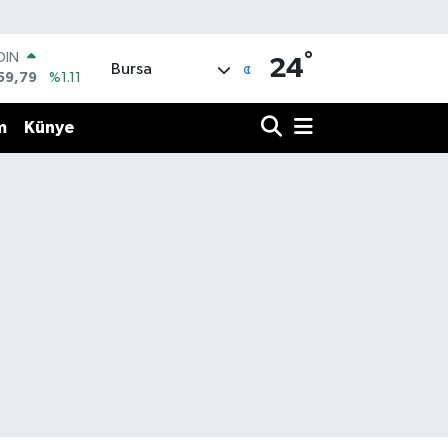
OIN
°
24
59,79
%1.11
Bursa
AR
436
%0.18
m
Künye
O
510
%0.32
LİN
811
%0.38
 ALTIN
.55
%0.03
100
79
%-14