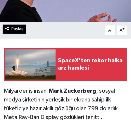
Paylaş
-
+
A
A
SpaceX’ten rekor halka
arz hamlesi
Milyarder iş insanı
Mark Zuckerberg
, sosyal
medya şirketinin yerleşik bir ekrana sahip ilk
tüketiciye hazır akıllı gözlüğü olan 799 dolarlık
Meta Ray-Ban Display gözlükleri tanıttı.