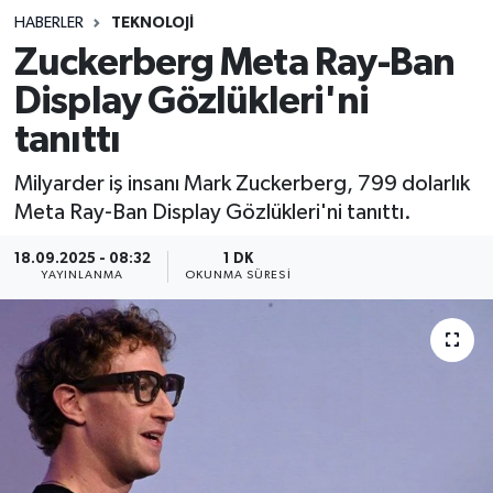
HABERLER
TEKNOLOJI
Sağlık
Zuckerberg Meta Ray-Ban
Display Gözlükleri'ni
Spor
tanıttı
Teknoloji
Milyarder iş insanı Mark Zuckerberg, 799 dolarlık
Yaşam
Meta Ray-Ban Display Gözlükleri'ni tanıttı.
18.09.2025 - 08:32
1 DK
YAYINLANMA
OKUNMA SÜRESI