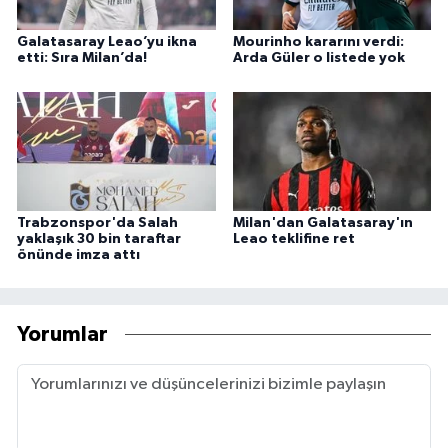
Galatasaray Leao’yu ikna
Mourinho kararını verdi:
etti: Sıra Milan’da!
Arda Güler o listede yok
Trabzonspor'da Salah
Milan'dan Galatasaray'ın
yaklaşık 30 bin taraftar
Leao teklifine ret
önünde imza attı
Yorumlar