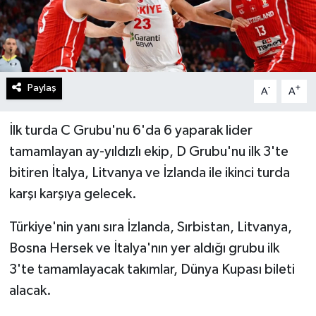
Paylaş
-
+
A
A
İlk turda C Grubu'nu 6'da 6 yaparak lider
tamamlayan ay-yıldızlı ekip, D Grubu'nu ilk 3'te
bitiren İtalya, Litvanya ve İzlanda ile ikinci turda
karşı karşıya gelecek.
Türkiye'nin yanı sıra İzlanda, Sırbistan, Litvanya,
Bosna Hersek ve İtalya'nın yer aldığı grubu ilk
3'te tamamlayacak takımlar, Dünya Kupası bileti
alacak.