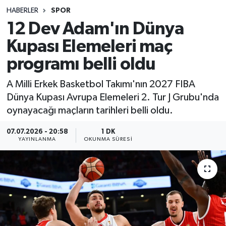
HABERLER
SPOR
Sağlık
12 Dev Adam'ın Dünya
Kupası Elemeleri maç
Spor
programı belli oldu
Teknoloji
A Milli Erkek Basketbol Takımı'nın 2027 FIBA
Yaşam
Dünya Kupası Avrupa Elemeleri 2. Tur J Grubu'nda
oynayacağı maçların tarihleri belli oldu.
07.07.2026 - 20:58
1 DK
YAYINLANMA
OKUNMA SÜRESI