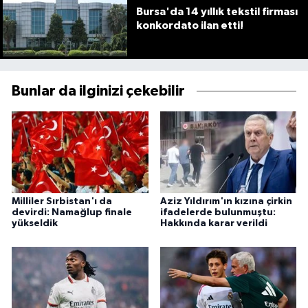
Bursa'da 14 yıllık tekstil firması
konkordato ilan etti!
Bunlar da ilginizi çekebilir
Milliler Sırbistan'ı da
Aziz Yıldırım'ın kızına çirkin
devirdi: Namağlup finale
ifadelerde bulunmuştu:
yükseldik
Hakkında karar verildi